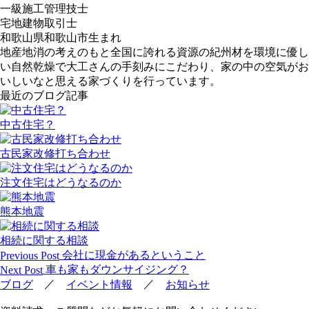
一級施工管理技士
宅地建物取引士
和歌山県和歌山市生まれ
地産地消の考えのもと全国に誇れる資源の紀州材を環境に優し
い自然乾燥で大工さんの手刻みにこだわり、家の中の空気がお
いしいなと思える家づくりを行っています。
最近のブログ記事
中古住宅？
古民家改修打ち合わせ
注文住宅はどうなるのか
熊本地震
相続に関する相談
投
会社に現金があるということ
Previous Post
稿
車も家もダウンサイジング？
Next Post
ナ
／
／
ブログ
イベント情報
お知らせ
ビ