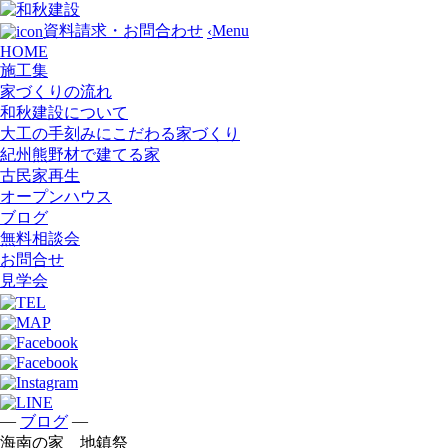
Menu
資料請求・お問合わせ
‹
HOME
施工集
家づくりの流れ
和秋建設について
大工の手刻みにこだわる家づくり
紀州熊野材で建てる家
古民家再生
オープンハウス
ブログ
無料相談会
お問合せ
見学会
—
—
ブログ
海南の家 地鎮祭