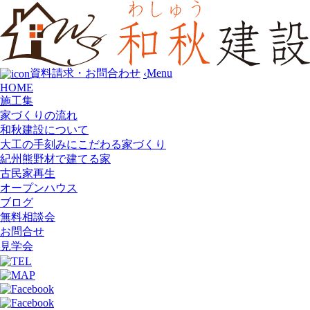
Menu
資料請求・お問合わせ
‹
HOME
施工集
家づくりの流れ
和秋建設について
大工の手刻みにこだわる家づくり
紀州熊野材で建てる家
古民家再生
オープンハウス
ブログ
無料相談会
お問合せ
見学会