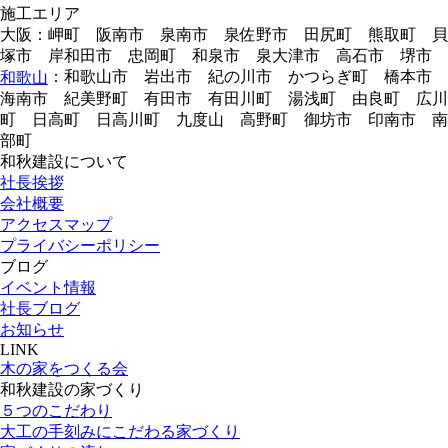
施工エリア
大阪：岬町 阪南市 泉南市 泉佐野市 田尻町 熊取町 貝
塚市 岸和田市 忠岡町 和泉市 泉大津市 高石市 堺市
：和歌山市 岩出市 紀の川市 かつらぎ町 橋本市
和歌山
海南市 紀美野町 有田市 有田川町 湯浅町 由良町 広川
町 日高町 日高川町 九度山 高野町 御坊市 印南市 南
部町
和秋建設について
社長挨拶
会社概要
アクセスマップ
プライバシーポリシー
ブログ
イベント情報
社長ブログ
お知らせ
LINK
木の家をつくる会
和秋建設の家づくり
５つのこだわり
大工の手刻みにこだわる家づくり