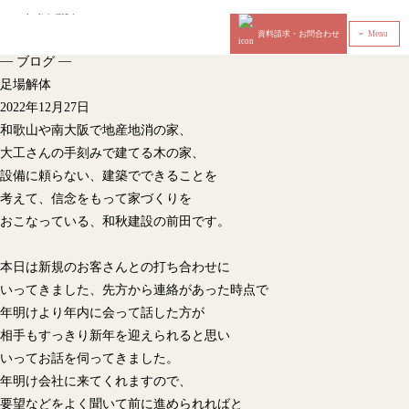
資料請求・お問合わせ
Menu
‹
—
—
ブログ
足場解体
2022年12月27日
和歌山や南大阪で地産地消の家、
大工さんの手刻みで建てる木の家、
設備に頼らない、建築でできることを
考えて、信念をもって家づくりを
おこなっている、和秋建設の前田です。
本日は新規のお客さんとの打ち合わせに
いってきました、先方から連絡があった時点で
年明けより年内に会って話した方が
相手もすっきり新年を迎えられると思い
いってお話を伺ってきました。
年明け会社に来てくれますので、
要望などをよく聞いて前に進められればと