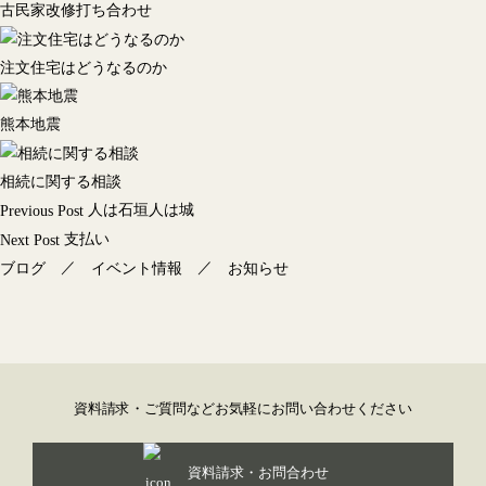
古民家改修打ち合わせ
注文住宅はどうなるのか
熊本地震
相続に関する相談
投
人は石垣人は城
Previous Post
稿
支払い
Next Post
ナ
／
／
ブログ
イベント情報
お知らせ
ビ
ゲ
ー
シ
ョ
資料請求・ご質問などお気軽にお問い合わせください
ン
資料請求・お問合わせ