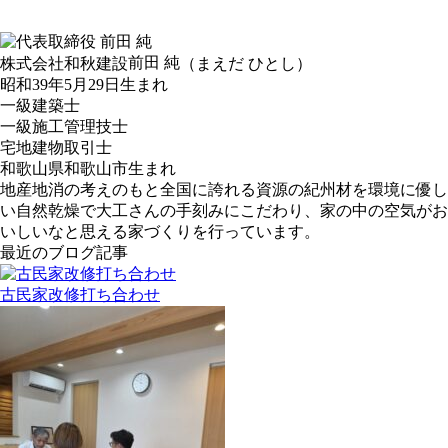
前田 純
株式会社和秋建設
（まえだ ひとし）
昭和39年5月29日生まれ
一級建築士
一級施工管理技士
宅地建物取引士
和歌山県和歌山市生まれ
地産地消の考えのもと全国に誇れる資源の紀州材を環境に優し
い自然乾燥で大工さんの手刻みにこだわり、家の中の空気がお
いしいなと思える家づくりを行っています。
最近のブログ記事
古民家改修打ち合わせ