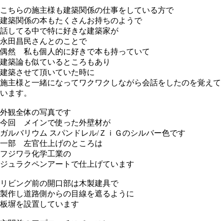
こちらの施主様も建築関係の仕事をしている方で
建築関係の本もたくさんお持ちのようで
話してる中で特に好きな建築家が
永田昌民さんとのことで
偶然 私も個人的に好きで本も持っていて
建築論も似ているところもあり
建築させて頂いていた時に
施主様と一緒になってワクワクしながら会話をしたのを覚えて
います。
外観全体の写真です
今回 メインで使った外壁材が
ガルバリウム スパンドレル/ＺｉＧのシルバー色です
一部 左官仕上げのところは
フジワラ化学工業の
ジュラクペンアートで仕上げています
リビング前の開口部は木製建具で
製作し道路側からの目線を遮るように
板塀を設置しています