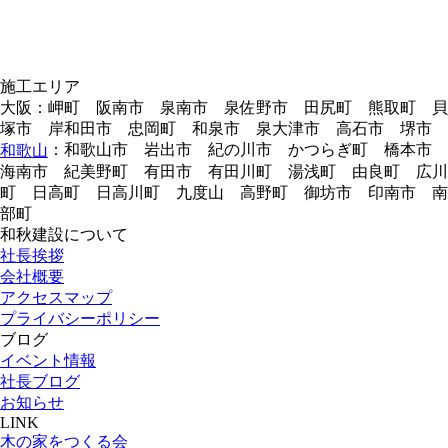
施工エリア
大阪：岬町 阪南市 泉南市 泉佐野市 田尻町 熊取町 貝
塚市 岸和田市 忠岡町 和泉市 泉大津市 高石市 堺市
：和歌山市 岩出市 紀の川市 かつらぎ町 橋本市
和歌山
海南市 紀美野町 有田市 有田川町 湯浅町 由良町 広川
町 日高町 日高川町 九度山 高野町 御坊市 印南市 南
部町
和秋建設について
社長挨拶
会社概要
アクセスマップ
プライバシーポリシー
ブログ
イベント情報
社長ブログ
お知らせ
LINK
木の家をつくる会