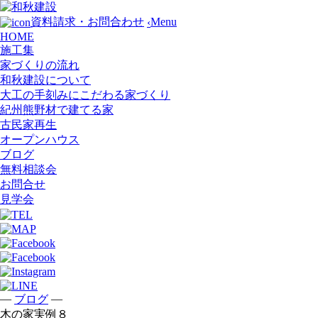
Menu
資料請求・お問合わせ
‹
HOME
施工集
家づくりの流れ
和秋建設について
大工の手刻みにこだわる家づくり
紀州熊野材で建てる家
古民家再生
オープンハウス
ブログ
無料相談会
お問合せ
見学会
—
—
ブログ
木の家実例８