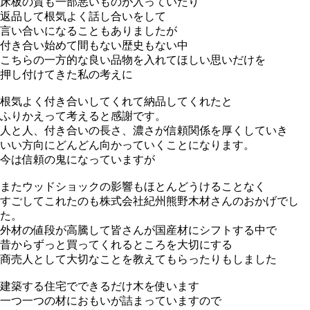
床板の質も一部悪いものが入っていたり
返品して根気よく話し合いをして
言い合いになることもありましたが
付き合い始めて間もない歴史もない中
こちらの一方的な良い品物を入れてほしい思いだけを
押し付けてきた私の考えに
根気よく付き合いしてくれて納品してくれたと
ふりかえって考えると感謝です。
人と人、付き合いの長さ、濃さが信頼関係を厚くしていき
いい方向にどんどん向かっていくことになります。
今は信頼の鬼になっていますが
またウッドショックの影響もほとんどうけることなく
すごしてこれたのも株式会社紀州熊野木材さんのおかげでし
た。
外材の値段が高騰して皆さんが国産材にシフトする中で
昔からずっと買ってくれるところを大切にする
商売人として大切なことを教えてもらったりもしました
建築する住宅でできるだけ木を使います
一つ一つの材におもいが詰まっていますので