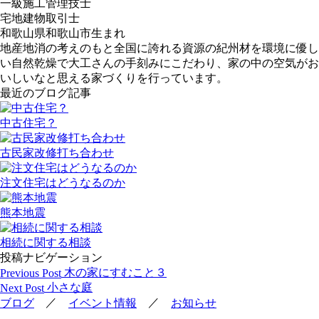
一級施工管理技士
宅地建物取引士
和歌山県和歌山市生まれ
地産地消の考えのもと全国に誇れる資源の紀州材を環境に優し
い自然乾燥で大工さんの手刻みにこだわり、家の中の空気がお
いしいなと思える家づくりを行っています。
最近のブログ記事
中古住宅？
古民家改修打ち合わせ
注文住宅はどうなるのか
熊本地震
相続に関する相談
投稿ナビゲーション
木の家にすむこと３
Previous Post
小さな庭
Next Post
／
／
ブログ
イベント情報
お知らせ