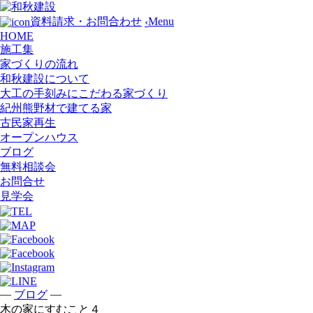
Menu
資料請求・お問合わせ
‹
HOME
施工集
家づくりの流れ
和秋建設について
大工の手刻みにこだわる家づくり
紀州熊野材で建てる家
古民家再生
オープンハウス
ブログ
無料相談会
お問合せ
見学会
—
—
ブログ
木の家にすむこと４