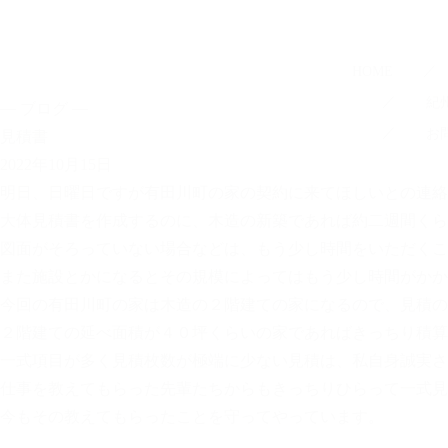
HOME
紀
—
—
ブログ
お
見積書
2022年10月15日
明日、日曜日ですが有田川町の家の契約に来てほしいとの連絡
大体見積書を作成するのに、木造の新築であれば約二週間くら
図面がそろっていない場合などは、もう少し時間をいただくこ
また施設とかになるとその規模によってはもう少し時間がかか
今回の有田川町の家は木造の２階建ての家になるので、見積の
２階建ての延べ面積が４０坪くらいの家であればきっちり積算
一式項目が多く見積枚数が極端に少ない見積は、私自身誠実さ
仕事を教えてもらった先輩たちからもきっちりひらって一式見
今もその教えてもらったことを守ってやっています。