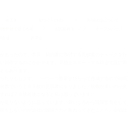
施工集
家づくりの流れ
和秋建設について
州熊野材で建てる家
古民家再生
オープンハウス
問合せ
見学会
があったので、本日、契約書に添付する見積書のチェックを行
い製作するのにかかります。見積をスタートする時点で設計図
ともあります、
ったりもします。 一つ一つ数量をひらって作成するので時間
枚数でいうと６９枚の見積書になりました、枚数が多いのが良
すれば７０枚前後になると私は思っています。
が足りないように思っています。若いころから現場監督をして
積をしないのが会社の誠実さだと教わってきたことを、会社は