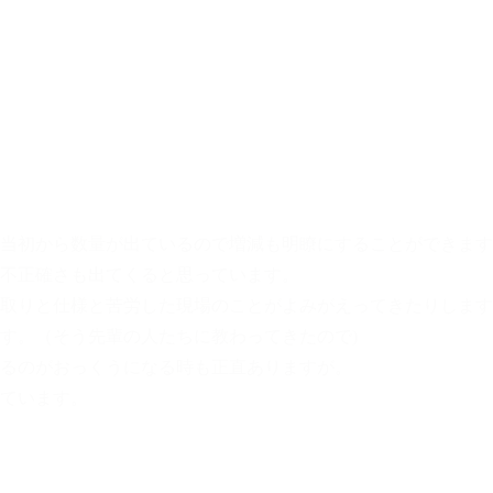
当初から数量が出ているので増減も明瞭にすることができます
不正確さも出てくると思っています。
取りと仕様と苦労した現場のことがよみがえってきたりします
す。（そう先輩の人たちに教わってきたので)
るのがおっくうになる時も正直ありますが。
ています。
い自然乾燥で大工さんの手刻みにこだわり、家の中の空気がお