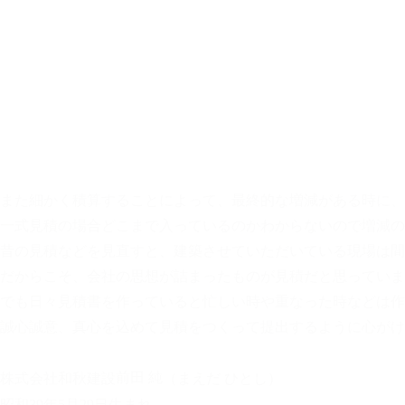
また細かく積算することによって、最終的な増減がある時に、
一式見積の場合どこまで入っているのかわからないので増減の
昔の見積などを見直すと、建築させていただいている現場は間
だからこそ、会社の思想が詰まったものが見積だと思っていま
でも日々見積書を作っていると忙しい時や重なった時などは作
誠心誠意、真心を込めて見積をつくって提出するように心がけ
前田 純
株式会社和秋建設
（まえだ ひとし）
昭和39年5月29日生まれ
一級建築士
一級施工管理技士
宅地建物取引士
和歌山県和歌山市生まれ
地産地消の考えのもと全国に誇れる資源の紀州材を環境に優し
最近のブログ記事