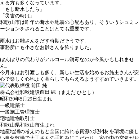
える方も多くなっています。
「もし断水したら」
「災害の時は」
和歌山市は昨年の断水や地震の心配もあり、そういうシュミレ
ーションをされることはとても重要です。
雨水はお雛さんをだす時期だそうです。
事務所にも小さなお雛さんを飾りました。
ぼんぼりの代わりがアルコール消毒なのが今風かもしれませ
ん。
今月末はお引渡しも多く、新しい生活を始めるお施主さんが安
心で楽しく心地よく暮らしてもらえるようすすめていきます。
前田 純
株式会社和秋建設
（まえだ ひとし）
昭和39年5月29日生まれ
一級建築士
一級施工管理技士
宅地建物取引士
和歌山県和歌山市生まれ
地産地消の考えのもと全国に誇れる資源の紀州材を環境に優し
い自然乾燥で大工さんの手刻みにこだわり、家の中の空気がお