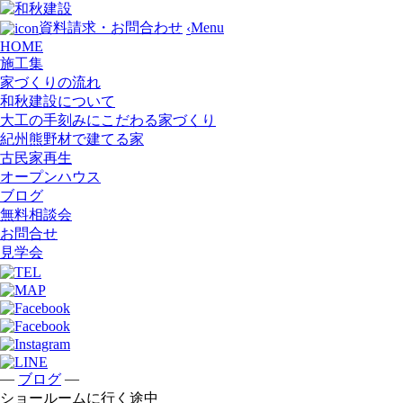
Menu
資料請求・お問合わせ
‹
HOME
施工集
家づくりの流れ
和秋建設について
大工の手刻みにこだわる家づくり
紀州熊野材で建てる家
古民家再生
オープンハウス
ブログ
無料相談会
お問合せ
見学会
—
—
ブログ
ショールームに行く途中