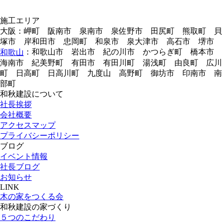
施工エリア
大阪：岬町 阪南市 泉南市 泉佐野市 田尻町 熊取町 貝
塚市 岸和田市 忠岡町 和泉市 泉大津市 高石市 堺市
：和歌山市 岩出市 紀の川市 かつらぎ町 橋本市
和歌山
海南市 紀美野町 有田市 有田川町 湯浅町 由良町 広川
町 日高町 日高川町 九度山 高野町 御坊市 印南市 南
部町
和秋建設について
社長挨拶
会社概要
アクセスマップ
プライバシーポリシー
ブログ
イベント情報
社長ブログ
お知らせ
LINK
木の家をつくる会
和秋建設の家づくり
５つのこだわり