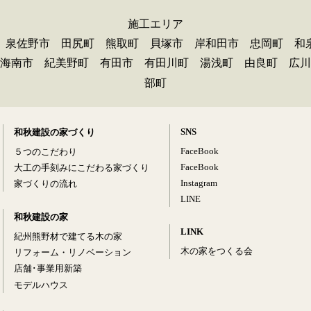
施工エリア
 泉佐野市 田尻町 熊取町 貝塚市 岸和田市 忠岡町 和
海南市 紀美野町 有田市 有田川町 湯浅町 由良町 広川
部町
SNS
和秋建設の家づくり
FaceBook
５つのこだわり
FaceBook
大工の手刻みにこだわる家づくり
Instagram
家づくりの流れ
LINE
和秋建設の家
LINK
紀州熊野材で建てる木の家
木の家をつくる会
リフォーム・リノベーション
店舗･事業用新築
モデルハウス