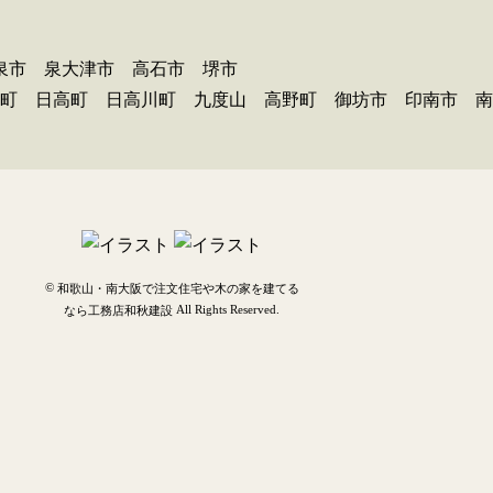
泉市 泉大津市 高石市 堺市
町 日高町 日高川町 九度山 高野町 御坊市 印南市 南
©
和歌山・南大阪で注文住宅や木の家を建てる
All Rights Reserved.
なら工務店和秋建設