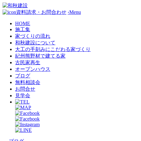
資料請求・お問合わせ
‹
Menu
HOME
施工集
家づくりの流れ
和秋建設について
大工の手刻みにこだわる家づくり
紀州熊野材で建てる家
古民家再生
オープンハウス
ブログ
無料相談会
お問合せ
見学会