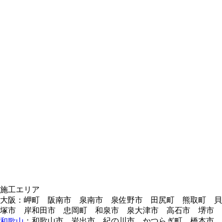
施工エリア
大阪：岬町 阪南市 泉南市 泉佐野市 田尻町 熊取町 貝
塚市 岸和田市 忠岡町 和泉市 泉大津市 高石市 堺市
：和歌山市 岩出市 紀の川市 かつらぎ町 橋本市
和歌山