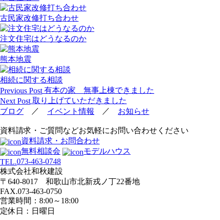
古民家改修打ち合わせ
注文住宅はどうなるのか
熊本地震
相続に関する相談
投
有本の家 無事上棟できました
Previous Post
稿
取り上げていただきました
Next Post
ナ
／
／
ブログ
イベント情報
お知らせ
ビ
資料請求・ご質問などお気軽にお問い合わせください
ゲ
資料請求・お問合わせ
ー
無料相談会
モデルハウス
シ
073-463-0748
TEL.
ョ
株式会社和秋建設
ン
〒640-8017 和歌山市北新戎ノ丁22番地
FAX.073-463-0750
営業時間：8:00～18:00
定休日：日曜日