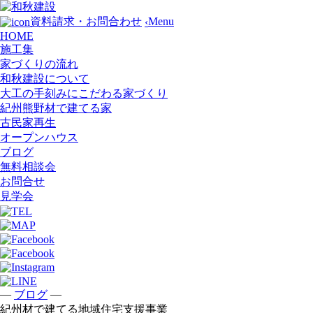
Menu
資料請求・お問合わせ
‹
HOME
施工集
家づくりの流れ
和秋建設について
大工の手刻みにこだわる家づくり
紀州熊野材で建てる家
古民家再生
オープンハウス
ブログ
無料相談会
お問合せ
見学会
—
—
ブログ
紀州材で建てる地域住宅支援事業