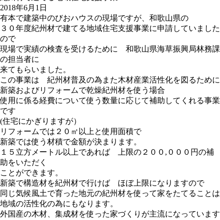
2018年6月1日
有本で建築中のびおハウスの現場ですが、和歌山県の
３０年度紀州材で建てる地域住宅支援事業に申請していました
ので
現場で実績の検査を受けるために 和歌山県海草振興局林務課
の担当者に
来てもらいました。
この事業は 紀州材普及の為また木材産業活性化を図るために
新築およびリフォームで乾燥紀州材を使う場合
使用に係る経費について使う数量に応じて補助してくれる事業
です
(住宅にかぎりますが）
リフォームでは２０㎡以上と使用面積で
新築では使う材積で金額が決まります。
１５立方メートル以上であれば 上限の２００,０００円の補
助をいただく
ことができます。
新築で構造材を紀州材で行けば ほぼ上限になりますので
同じ気候風土で育った地元の紀州材を使って家をたてることは
地域の活性化の為にもなります。
外国産の木材、集成材を使った家づくりが主流になっています