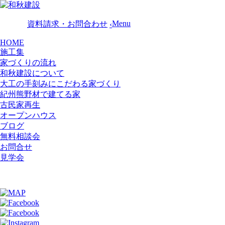
Menu
資料請求・お問合わせ
‹
HOME
施工集
家づくりの流れ
和秋建設について
大工の手刻みにこだわる家づくり
紀州熊野材で建てる家
古民家再生
オープンハウス
ブログ
無料相談会
お問合せ
見学会