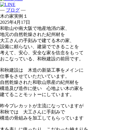
—
—
ブログ
木の家実例１
2025年4月17日
和歌山や南大阪で地産地消の家、
地元の自然乾燥された紀州材を
大工さんの手刻みで建てる木の家、
設備に頼らない、建築でできることを
考えて、安心、安全な家を信念をもって
おこなっている、和秋建設の前田です。
和秋建設は 木造の新築工事をメインに
仕事をさせていただいています。
自然乾燥された和歌山県産の紀州材を
構造及び造作に使い 心地よい木の家を
建てることモットーにしています。
昨今プレカットが主流になっていますが
和秋では 大工さんに手刻みで
構造の骨組みを加工してもらっています
木を表しに使ったり こだわった納まりを