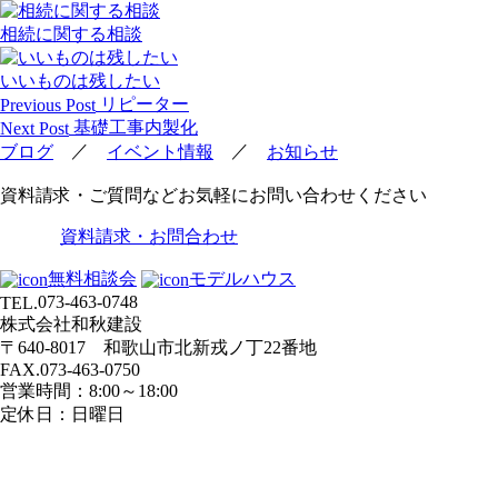
相続に関する相談
いいものは残したい
投
リピーター
Previous Post
稿
基礎工事内製化
Next Post
ナ
／
／
ブログ
イベント情報
お知らせ
ビ
資料請求・ご質問などお気軽にお問い合わせください
ゲ
ー
資料請求・お問合わせ
シ
ョ
無料相談会
モデルハウス
ン
073-463-0748
TEL.
株式会社和秋建設
〒640-8017 和歌山市北新戎ノ丁22番地
FAX.073-463-0750
営業時間：8:00～18:00
定休日：日曜日