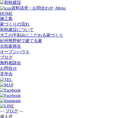
Menu
資料請求・お問合わせ
‹
HOME
施工集
家づくりの流れ
和秋建設について
大工の手刻みにこだわる家づくり
紀州熊野材で建てる家
古民家再生
オープンハウス
ブログ
無料相談会
お問合せ
見学会
—
—
ブログ
成人式