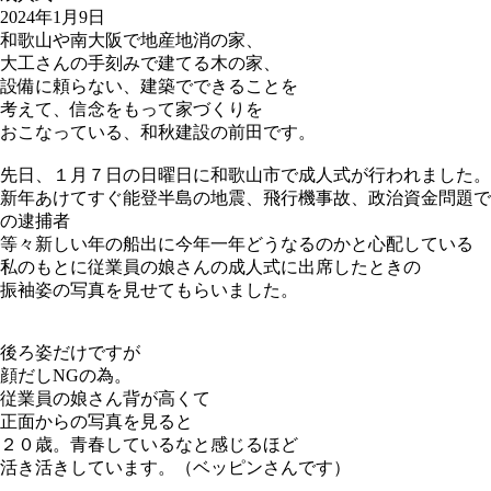
2024年1月9日
和歌山や南大阪で地産地消の家、
大工さんの手刻みで建てる木の家、
設備に頼らない、建築でできることを
考えて、信念をもって家づくりを
おこなっている、和秋建設の前田です。
先日、１月７日の日曜日に和歌山市で成人式が行われました。
新年あけてすぐ能登半島の地震、飛行機事故、政治資金問題で
の逮捕者
等々新しい年の船出に今年一年どうなるのかと心配している
私のもとに従業員の娘さんの成人式に出席したときの
振袖姿の写真を見せてもらいました。
後ろ姿だけですが
顔だしNGの為。
従業員の娘さん背が高くて
正面からの写真を見ると
２０歳。青春しているなと感じるほど
活き活きしています。（ベッピンさんです）