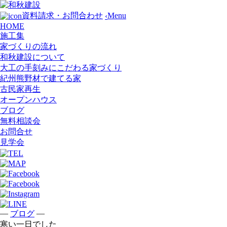
Menu
資料請求・お問合わせ
‹
HOME
施工集
家づくりの流れ
和秋建設について
大工の手刻みにこだわる家づくり
紀州熊野材で建てる家
古民家再生
オープンハウス
ブログ
無料相談会
お問合せ
見学会
—
—
ブログ
寒い一日でした