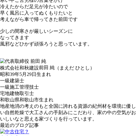
寒い中ご苦労様の言葉をかけ
冷えたからだ足元が冷たいので
早く風呂に入ってぬくもりたいと
考えながら車で帰ってきた前田です
少しの間寒さが厳しいシーズンに
なってきます
風邪などひかず頑張ろうと思っています。
前田 純
株式会社和秋建設
（まえだ ひとし）
昭和39年5月29日生まれ
一級建築士
一級施工管理技士
宅地建物取引士
和歌山県和歌山市生まれ
地産地消の考えのもと全国に誇れる資源の紀州材を環境に優し
い自然乾燥で大工さんの手刻みにこだわり、家の中の空気がお
いしいなと思える家づくりを行っています。
最近のブログ記事