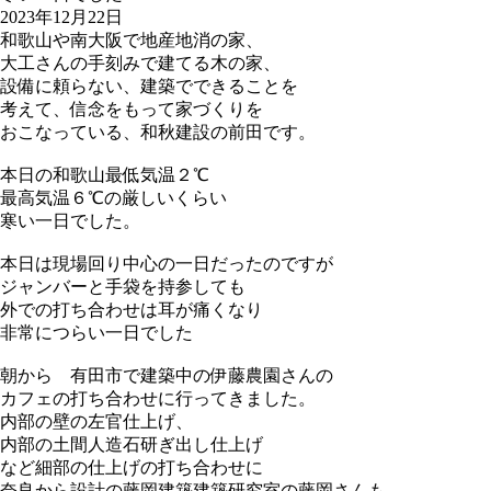
2023年12月22日
和歌山や南大阪で地産地消の家、
大工さんの手刻みで建てる木の家、
設備に頼らない、建築でできることを
考えて、信念をもって家づくりを
おこなっている、和秋建設の前田です。
本日の和歌山最低気温２℃
最高気温６℃の厳しいくらい
寒い一日でした。
本日は現場回り中心の一日だったのですが
ジャンバーと手袋を持参しても
外での打ち合わせは耳が痛くなり
非常につらい一日でした
朝から 有田市で建築中の伊藤農園さんの
カフェの打ち合わせに行ってきました。
内部の壁の左官仕上げ、
内部の土間人造石研ぎ出し仕上げ
など細部の仕上げの打ち合わせに
奈良から設計の藤岡建築建築研究室の藤岡さんも