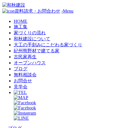
資料請求・お問合わせ
‹
Menu
HOME
施工集
家づくりの流れ
和秋建設について
大工の手刻みにこだわる家づくり
紀州熊野材で建てる家
古民家再生
オープンハウス
ブログ
無料相談会
お問合せ
見学会