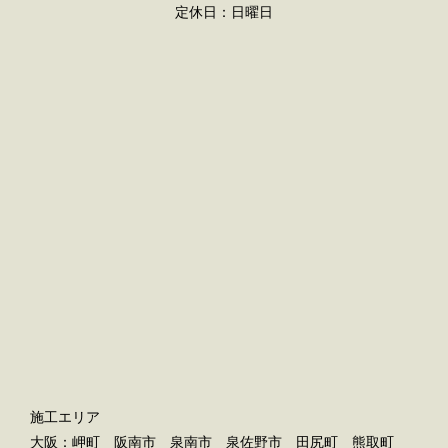
定休日：日曜日
施工エリア
大阪：岬町 阪南市 泉南市 泉佐野市 田尻町 熊取町