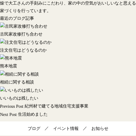
燥で大工さんの手刻みにこだわり、家の中の空気がおいしいなと思える
家づくりを行っています。
最近のブログ記事
古民家改修打ち合わせ
注文住宅はどうなるのか
熊本地震
相続に関する相談
いいものは残したい
投
紀州材で建てる地域住宅支援事業
Previous Post
稿
生活始めました
Next Post
ナ
／
／
ビ
ブログ
イベント情報
お知らせ
ゲ