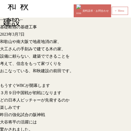
資料請求・お問合わせ
Menu
‹
—
—
ブログ
基礎断熱の基礎工事
2023年3月7日
和歌山や南大阪で地産地消の家、
大工さんの手刻みで建てる木の家、
設備に頼らない、建築でできることを
考えて、信念をもって家づくりを
おこなっている、和秋建設の前田です。
もうすぐWBCが開幕します
３月９日中国戦が初戦になります
どの日本人ピッチャーが先発するのか
楽しみです
昨日の強化試合の阪神戦
大谷将平の活躍には
驚かされました。