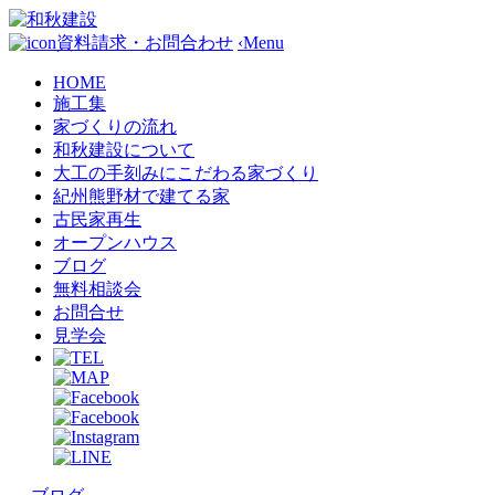
資料請求・お問合わせ
‹
Menu
HOME
施工集
家づくりの流れ
和秋建設について
大工の手刻みにこだわる家づくり
紀州熊野材で建てる家
古民家再生
オープンハウス
ブログ
無料相談会
お問合せ
見学会