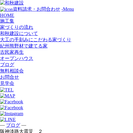
Menu
資料請求・お問合わせ
‹
HOME
施工集
家づくりの流れ
和秋建設について
大工の手刻みにこだわる家づくり
紀州熊野材で建てる家
古民家再生
オープンハウス
ブログ
無料相談会
お問合せ
見学会
—
—
ブログ
阪神淡路大震災 ２