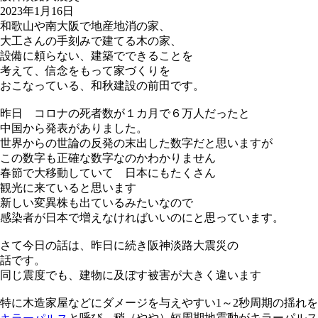
2023年1月16日
和歌山や南大阪で地産地消の家、
大工さんの手刻みで建てる木の家、
設備に頼らない、建築でできることを
考えて、信念をもって家づくりを
おこなっている、和秋建設の前田です。
昨日 コロナの死者数が１カ月で６万人だったと
中国から発表がありました。
世界からの世論の反発の末出した数字だと思いますが
この数字も正確な数字なのかわかりません
春節で大移動していて 日本にもたくさん
観光に来ていると思います
新しい変異株も出ているみたいなので
感染者が日本で増えなければいいのにと思っています。
さて今日の話は、昨日に続き阪神淡路大震災の
話です。
同じ震度でも、建物に及ぼす被害が大きく違います
特に木造家屋などにダメージを与えやすい1～2秒周期の揺れを
と呼び、稍（やや）短周期地震動がキラーパルス