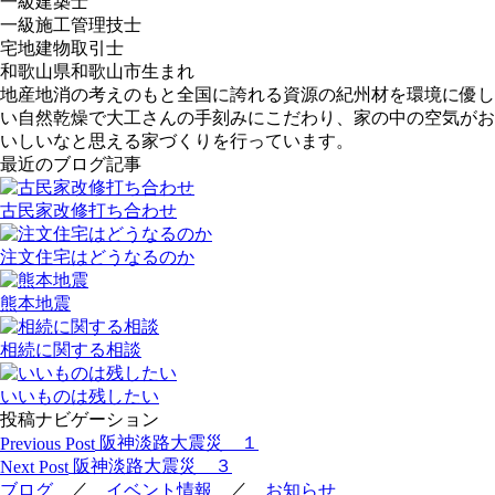
一級建築士
一級施工管理技士
宅地建物取引士
和歌山県和歌山市生まれ
地産地消の考えのもと全国に誇れる資源の紀州材を環境に優し
い自然乾燥で大工さんの手刻みにこだわり、家の中の空気がお
いしいなと思える家づくりを行っています。
最近のブログ記事
古民家改修打ち合わせ
注文住宅はどうなるのか
熊本地震
相続に関する相談
いいものは残したい
投稿ナビゲーション
阪神淡路大震災 １
Previous Post
阪神淡路大震災 ３
Next Post
／
／
ブログ
イベント情報
お知らせ