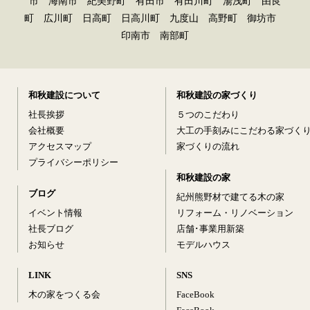
市 海南市 紀美野町 有田市 有田川町 湯浅町 由良
町 広川町 日高町 日高川町 九度山 高野町 御坊市
印南市 南部町
和秋建設について
和秋建設の家づくり
社長挨拶
５つのこだわり
会社概要
大工の手刻みにこだわる家づく
アクセスマップ
家づくりの流れ
プライバシーポリシー
和秋建設の家
ブログ
紀州熊野材で建てる木の家
イベント情報
リフォーム・リノベーション
社長ブログ
店舗･事業用新築
お知らせ
モデルハウス
LINK
SNS
木の家をつくる会
FaceBook