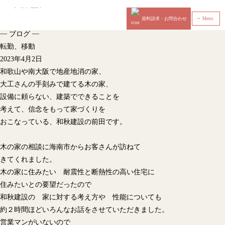
資料請求・お問合わせ
Menu
‹
—
—
ブログ
転勤、移動
2023年4月2日
和歌山や南大阪で地産地消の家、
大工さんの手刻みで建てる木の家、
設備に頼らない、建築でできることを
考えて、信念をもって家づくりを
おこなっている、和秋建設の前田です。
木の家の相談に海南市からお客さんが訪ねて
きてくれました。
木の家に住みたい 耐震性と断熱性の高い住宅に
住みたいとの要望だったので
和秋建設の 家に対する考え方や 性能についても
約２時間ほどいろんなお話をさせていただきました。
営業マンがいないので