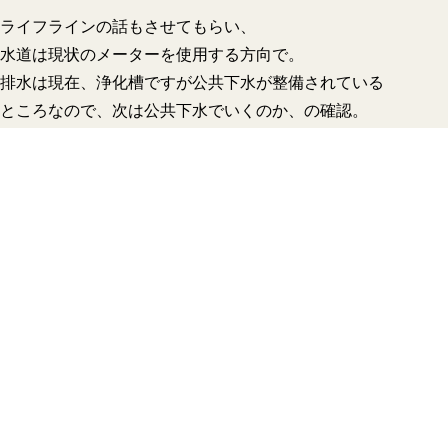
ライフラインの話もさせてもらい、
水道は現状のメーターを使用する方向で。
排水は現在、浄化槽ですが公共下水が整備されている
ところなので、次は公共下水でいくのか、の確認。
あと電気ｏｒ都市ガスでいくのか、など色んな話をさせて頂き
オール電化で進めていく事になりました。
今回、平屋がご希望なのと、
それからどんな暮らしがしたいのか
話を聞きながら進めていきたいと思っています。
住宅ローンの話も、一緒に考えることにもなりましたので
よい提案が出来ればと思っています。
前回の話で、建設屋さんに直接問い合わせするのは
少し敷居が高そうとお話してくれていた中で、