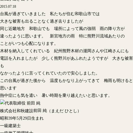
2015.07.18
台風が過ぎていきました 私たちが住む和歌山市では
大きな被害も出ることなく過ぎ去りましたが
同じ近畿地方 和歌山でも 場所によって風の強弱 雨の降り方が
違ったように思います。 新宮地方の雨 特に熊野川流域あたりの
ことがいつも心配になります。
木材を納入してくれている 紀州熊野木材の瀧岡さんや江崎さんにも
電話を入れましたが 少しく熊野川があふれたようですが 大きな被害
も
なかったように言ってくれていたので安心しました。
この台風が過ぎた後から 温度もかなり上がってきて 梅雨も明けると
思います
熱中症にも気を遣い 暑い時期を乗り越えたいと思います。
前田 純
株式会社和秋建設
（まえだ ひとし）
昭和39年5月29日生まれ
一級建築士