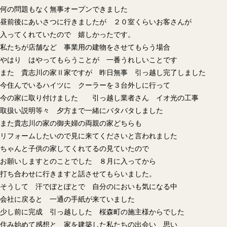
何の問題もなく無事オープンできました
昼前後にあいさつに行きましたが ２０室くらいお客さんが
入ってくれていたので 嬉しかったです。
私たちが店舗など 事業用の建物をさせてもらう場合
やはり はやってもらうことが 一番うれしいことです
また 貴志川の家Ⅱ家ですが 昨日無事 引っ越し完了しました
今住んでいるハイツに クーラーを３台外しに行って
今の家に取り付けました 引っ越し業者さん イオ光の工事
取扱い説明等々 夕方まで一緒にバタバタしました
また貴志川の家の御夫婦の両親の家どちらも
リフォームしたいので見に来てくださいと言われました
ちゃんと子供の家してくれてるの見ていたので
お願いしますとのことでした ８月に入ってから
打ち合わせに行きますと話させてもらいました。
そうして 汗でぼとぼとで 自分のにおいも気になる中
会社に戻ると 一通の手紙が来ていました
少し前に完成 引っ越しした 桜森町の施主様からでした
住み始めて感想と 家を建築した私たちの出会い 思い