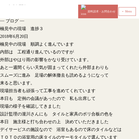
資料請求・お問合わせ
Menu
‹
—
—
ブログ
楠見中の現場 進捗３
2018年6月20日
楠見中の現場 順調よく進んでいます
内部は 工程通り進んでいるのですが
外部はやはり雨の影響をかなり受けています。
あと一週間くらい天気が固まってくれたら外部まわりも
スムーズに進み 足場の解体撤去も読めるようになって
来ると思います。
現場担当者も頑張って工事を進めてくれています
本日も 定例の会議があったので 私も出席して
現場の様子を確認してきました
設計監理の瀧川さんにも タイルと家具のポリ合板の色を
本日 施主様と打ち合わせの上 決めていただきました
デイサービスの施設なので 浴室もあるので床のタイルなどは
ＴＯＴＯの浴室用の床タイルのサーモタイルで選んでいます