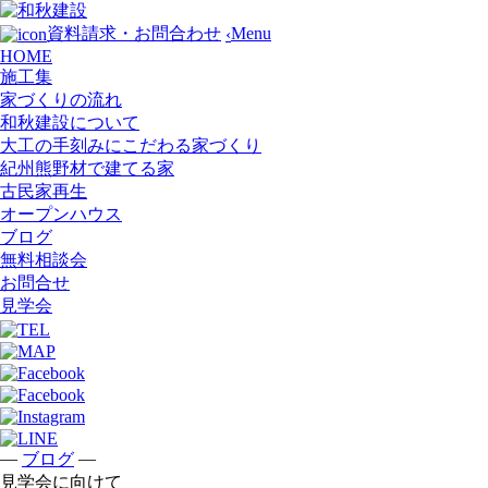
Menu
資料請求・お問合わせ
‹
HOME
施工集
家づくりの流れ
和秋建設について
大工の手刻みにこだわる家づくり
紀州熊野材で建てる家
古民家再生
オープンハウス
ブログ
無料相談会
お問合せ
見学会
—
—
ブログ
見学会に向けて