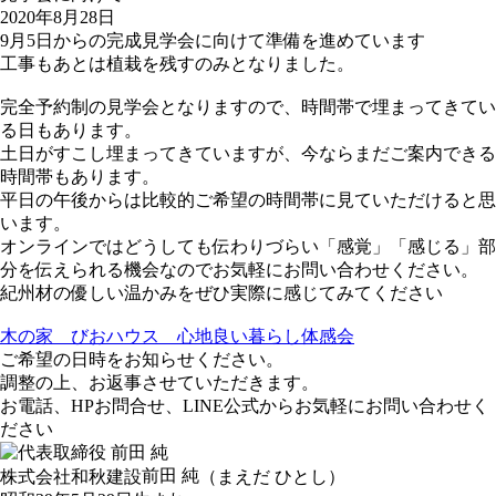
2020年8月28日
9月5日からの完成見学会に向けて準備を進めています
工事もあとは植栽を残すのみとなりました。
完全予約制の見学会となりますので、時間帯で埋まってきてい
る日もあります。
土日がすこし埋まってきていますが、今ならまだご案内できる
時間帯もあります。
平日の午後からは比較的ご希望の時間帯に見ていただけると思
います。
オンラインではどうしても伝わりづらい「感覚」「感じる」部
分を伝えられる機会なのでお気軽にお問い合わせください。
紀州材の優しい温かみをぜひ実際に感じてみてください
木の家 びおハウス 心地良い暮らし体感会
ご希望の日時をお知らせください。
調整の上、お返事させていただきます。
お電話、HPお問合せ、LINE公式からお気軽にお問い合わせく
ださい
前田 純
株式会社和秋建設
（まえだ ひとし）