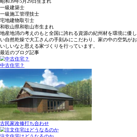
昭和39年5月29日生まれ
一級建築士
一級施工管理技士
宅地建物取引士
和歌山県和歌山市生まれ
地産地消の考えのもと全国に誇れる資源の紀州材を環境に優し
い自然乾燥で大工さんの手刻みにこだわり、家の中の空気がお
いしいなと思える家づくりを行っています。
最近のブログ記事
中古住宅？
古民家改修打ち合わせ
注文住宅はどうなるのか