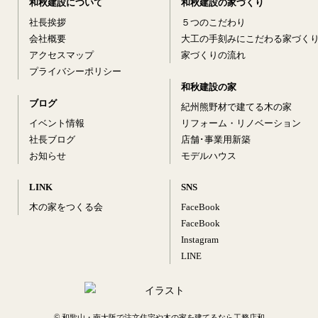
和秋建設について
和秋建設の家づくり
社長挨拶
５つのこだわり
会社概要
大工の手刻みにこだわる家づく
アクセスマップ
家づくりの流れ
プライバシーポリシー
和秋建設の家
ブログ
紀州熊野材で建てる木の家
イベント情報
リフォーム・リノベーション
社長ブログ
店舗･事業用新築
お知らせ
モデルハウス
LINK
SNS
木の家をつくる会
FaceBook
FaceBook
Instagram
LINE
©
和歌山・南大阪で注文住宅や木の家を建てるなら工務店和