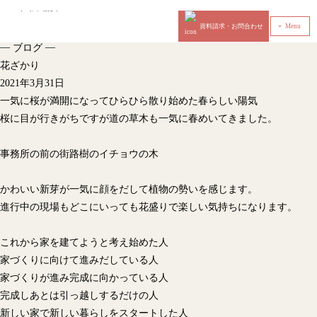
資料請求・お問合わせ
Menu
‹
—
—
ブログ
花ざかり
2021年3月31日
一気に桜が満開になってひらひら散り始めた春らしい陽気
桜に目が行きがちですが道の草木も一気に春めいてきました。
事務所の前の街路樹のイチョウの木
かわいい新芽が一気に顔をだして植物の勢いを感じます。
進行中の現場もどこにいっても花盛りで楽しい気持ちになります。
これから家を建てようと考え始めた人
家づくりに向けて進みだしている人
家づくりが進み完成に向かっている人
完成しあとは引っ越しするだけの人
新しい家で新しい暮らしをスタートした人