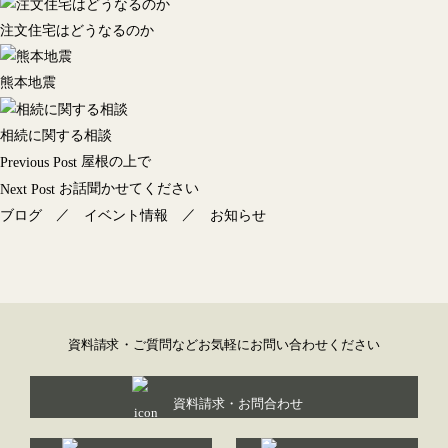
注文住宅はどうなるのか
熊本地震
相続に関する相談
投
屋根の上で
Previous Post
稿
お話聞かせてください
Next Post
ナ
／
／
ブログ
イベント情報
お知らせ
ビ
ゲ
ー
シ
ョ
資料請求・ご質問などお気軽にお問い合わせください
ン
資料請求・お問合わせ