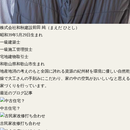
前田 純
株式会社和秋建設
（まえだ ひとし）
昭和39年5月29日生まれ
一級建築士
一級施工管理技士
宅地建物取引士
和歌山県和歌山市生まれ
地産地消の考えのもと全国に誇れる資源の紀州材を環境に優しい自然乾
燥で大工さんの手刻みにこだわり、家の中の空気がおいしいなと思える
家づくりを行っています。
最近のブログ記事
中古住宅？
古民家改修打ち合わせ