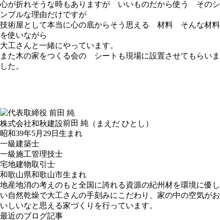
心が折れそうな時もありますが いいものだから使う そのシ
ンプルな理由だけですが
技術屋として本当に心の底からそう思える 材料 そんな材料
を使いながら
大工さんと一緒にやっています。
また木の家をつくる会の シートも現場に設置させてもらいま
した。
前田 純
株式会社和秋建設
（まえだ ひとし）
昭和39年5月29日生まれ
一級建築士
一級施工管理技士
宅地建物取引士
和歌山県和歌山市生まれ
地産地消の考えのもと全国に誇れる資源の紀州材を環境に優し
い自然乾燥で大工さんの手刻みにこだわり、家の中の空気がお
いしいなと思える家づくりを行っています。
最近のブログ記事