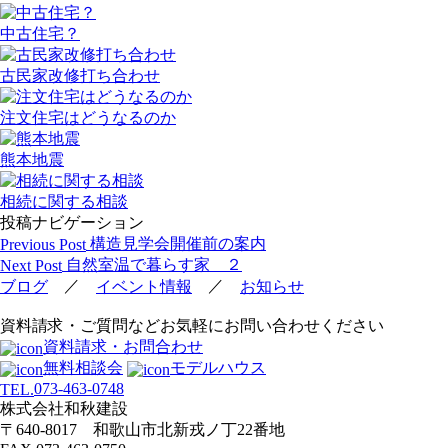
中古住宅？
古民家改修打ち合わせ
注文住宅はどうなるのか
熊本地震
相続に関する相談
投稿ナビゲーション
構造見学会開催前の案内
Previous Post
自然室温で暮らす家 ２
Next Post
／
／
ブログ
イベント情報
お知らせ
資料請求・ご質問などお気軽にお問い合わせください
資料請求・お問合わせ
無料相談会
モデルハウス
073-463-0748
TEL.
株式会社和秋建設
〒640-8017 和歌山市北新戎ノ丁22番地