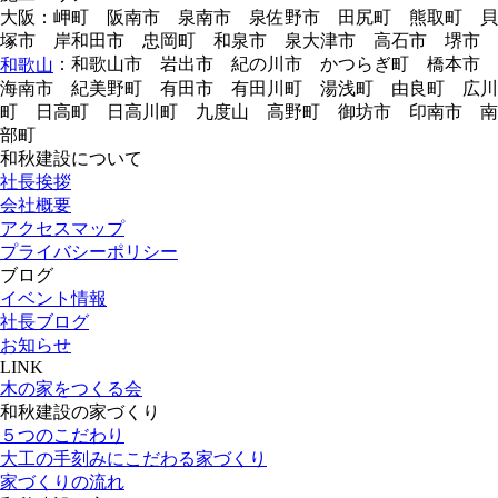
大阪：岬町 阪南市 泉南市 泉佐野市 田尻町 熊取町 貝
塚市 岸和田市 忠岡町 和泉市 泉大津市 高石市 堺市
：和歌山市 岩出市 紀の川市 かつらぎ町 橋本市
和歌山
海南市 紀美野町 有田市 有田川町 湯浅町 由良町 広川
町 日高町 日高川町 九度山 高野町 御坊市 印南市 南
部町
和秋建設について
社長挨拶
会社概要
アクセスマップ
プライバシーポリシー
ブログ
イベント情報
社長ブログ
お知らせ
LINK
木の家をつくる会
和秋建設の家づくり
５つのこだわり
大工の手刻みにこだわる家づくり
家づくりの流れ