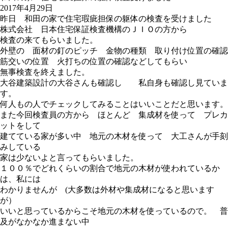
2017年4月29日
昨日 和田の家で住宅瑕疵担保の躯体の検査を受けました
株式会社 日本住宅保証検査機構のＪＩＯの方から
検査の来てもらいました。
外壁の 面材の釘のピッチ 金物の種類 取り付け位置の確認
筋交いの位置 火打ちの位置の確認などしてもらい
無事検査を終えました。
大谷建築設計の大谷さんも確認し 私自身も確認し見ていま
す。
何人もの人でチェックしてみることはいいことだと思います。
また今回検査員の方から ほとんど 集成材を使って プレカ
ットをして
建てている家が多い中 地元の木材を使って 大工さんが手刻
みしている
家は少ないよと言ってもらいました。
１００％でどれくらいの割合で地元の木材が使われているか
は、私には
わかりませんが (大多数は外材や集成材になると思います
が）
いいと思っているからこそ地元の木材を使っているので。 普
及がなかなか進まない中