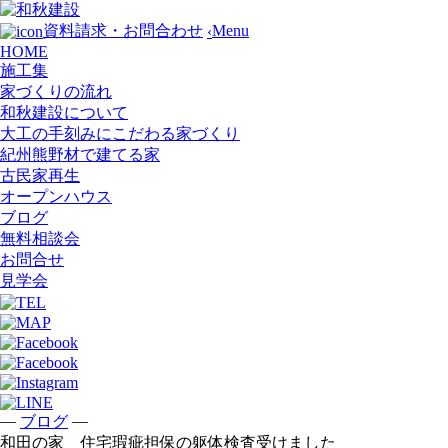
Menu
資料請求・お問合わせ
‹
HOME
施工集
家づくりの流れ
和秋建設について
大工の手刻みにこだわる家づくり
紀州熊野材で建てる家
古民家再生
オープンハウス
ブログ
無料相談会
お問合せ
見学会
—
—
ブログ
和田の家 住宅瑕疵担保の躯体検査受けました