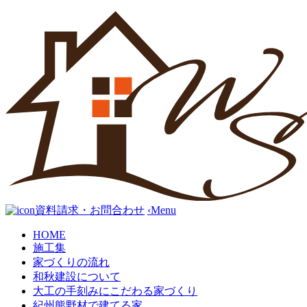
資料請求・お問合わせ
‹
Menu
HOME
施工集
家づくりの流れ
和秋建設について
大工の手刻みにこだわる家づくり
紀州熊野材で建てる家