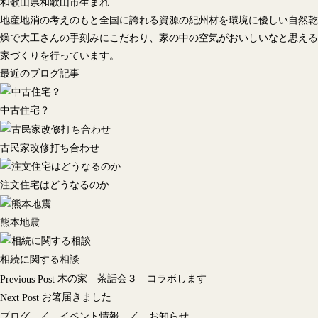
和歌山県和歌山市生まれ
地産地消の考えのもと全国に誇れる資源の紀州材を環境に優しい自然乾
燥で大工さんの手刻みにこだわり、家の中の空気がおいしいなと思える
家づくりを行っています。
最近のブログ記事
中古住宅？
古民家改修打ち合わせ
注文住宅はどうなるのか
熊本地震
相続に関する相談
投
木の家 茶話会３ コラボします
Previous Post
稿
お箸届きました
Next Post
ナ
／
／
ブログ
イベント情報
お知らせ