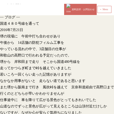
資料請求・お問合わせ
Menu
‹
—
—
ブログ
国道４８０号線を通って
2016年7月21日
堺の現場に 午前中打ち合わせがあり
午後から 14店舗の防犯フィルム工事を
やっている流れの中で、3店舗目の仕事が
和歌山の高野口で行われる予定だったので。
堺から 岸和田まで走り そこから国道480号線を
走ってかつらぎ町まで峠を越えていきました
若いころ一回くらい走った記憶がありますが
なかなか用事がないと 走らない道であると思います
また堺から阪南まで行き 風吹峠を越えて 京奈和道経由で高野口まで
行くのとどちらが早いかわかりませんが
仕事途中に 車を降りて広がる景色がとってもきれいでした
山道なのでずっと景色が広がって見えるところは山頂付近だけしか
ないですが、なぜか心が安らぐ気持ちになりました