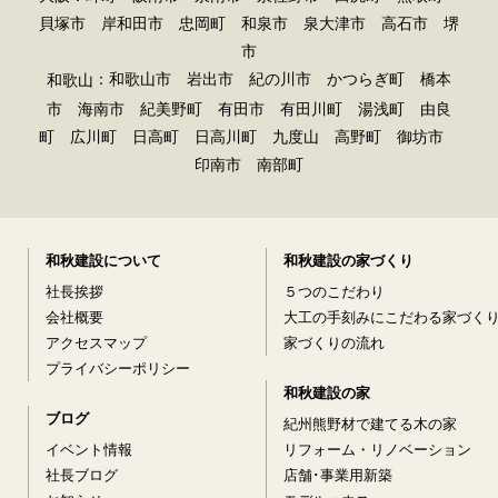
貝塚市 岸和田市 忠岡町 和泉市 泉大津市 高石市 堺
市
：和歌山市 岩出市 紀の川市 かつらぎ町 橋本
和歌山
市 海南市 紀美野町 有田市 有田川町 湯浅町 由良
町 広川町 日高町 日高川町 九度山 高野町 御坊市
印南市 南部町
和秋建設について
和秋建設の家づくり
社長挨拶
５つのこだわり
会社概要
大工の手刻みにこだわる家づく
アクセスマップ
家づくりの流れ
プライバシーポリシー
和秋建設の家
ブログ
紀州熊野材で建てる木の家
イベント情報
リフォーム・リノベーション
社長ブログ
店舗･事業用新築