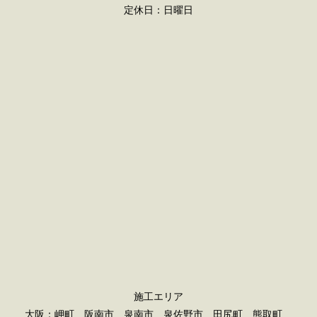
定休日：日曜日
施工エリア
大阪：岬町 阪南市 泉南市 泉佐野市 田尻町 熊取町