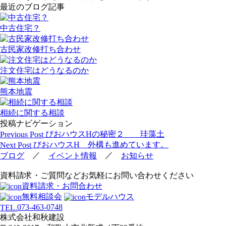
最近のブログ記事
中古住宅？
古民家改修打ち合わせ
注文住宅はどうなるのか
熊本地震
相続に関する相談
投稿ナビゲーション
びおハウスHの秘密２ 珪藻土
Previous Post
びおハウスH 外構も進めています。
Next Post
／
／
ブログ
イベント情報
お知らせ
資料請求・ご質問などお気軽にお問い合わせください
資料請求・お問合わせ
無料相談会
モデルハウス
073-463-0748
TEL.
株式会社和秋建設