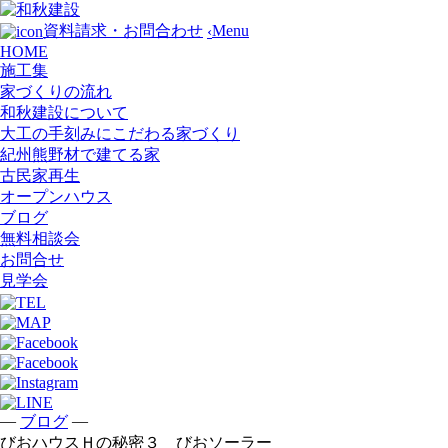
Menu
資料請求・お問合わせ
‹
HOME
施工集
家づくりの流れ
和秋建設について
大工の手刻みにこだわる家づくり
紀州熊野材で建てる家
古民家再生
オープンハウス
ブログ
無料相談会
お問合せ
見学会
—
—
ブログ
びおハウスＨの秘密３ びおソーラー