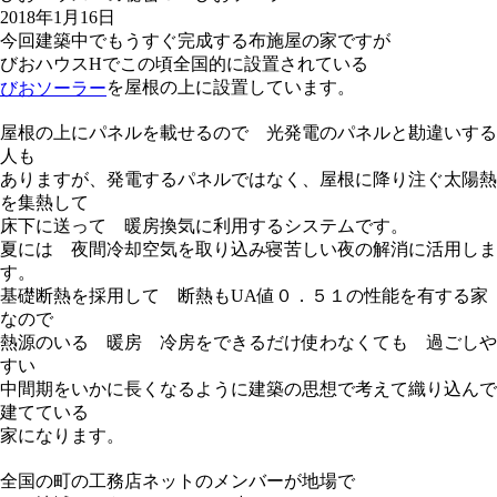
2018年1月16日
今回建築中でもうすぐ完成する布施屋の家ですが
びおハウスHでこの頃全国的に設置されている
を屋根の上に設置しています。
びおソーラー
屋根の上にパネルを載せるので 光発電のパネルと勘違いする
人も
ありますが、発電するパネルではなく、屋根に降り注ぐ太陽熱
を集熱して
床下に送って 暖房換気に利用するシステムです。
夏には 夜間冷却空気を取り込み寝苦しい夜の解消に活用しま
す。
基礎断熱を採用して 断熱もUA値０．５１の性能を有する家
なので
熱源のいる 暖房 冷房をできるだけ使わなくても 過ごしや
すい
中間期をいかに長くなるように建築の思想で考えて織り込んで
建てている
家になります。
全国の町の工務店ネットのメンバーが地場で