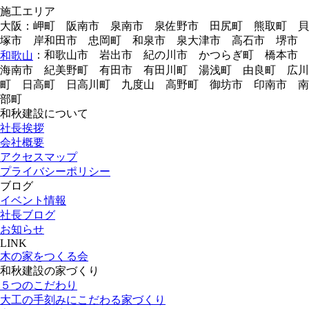
施工エリア
大阪：岬町 阪南市 泉南市 泉佐野市 田尻町 熊取町 貝
塚市 岸和田市 忠岡町 和泉市 泉大津市 高石市 堺市
：和歌山市 岩出市 紀の川市 かつらぎ町 橋本市
和歌山
海南市 紀美野町 有田市 有田川町 湯浅町 由良町 広川
町 日高町 日高川町 九度山 高野町 御坊市 印南市 南
部町
和秋建設について
社長挨拶
会社概要
アクセスマップ
プライバシーポリシー
ブログ
イベント情報
社長ブログ
お知らせ
LINK
木の家をつくる会
和秋建設の家づくり
５つのこだわり
大工の手刻みにこだわる家づくり