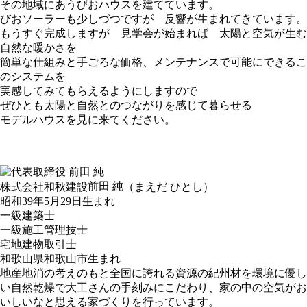
その地域にあうびおハウスを建てています。
びおソーラーも少しづつですが 反響が生まれてきています。
もうすぐ完成しますが 見学会が始まれば 太陽と空気が生む
自然な暖かさを
簡単な仕組みと手ごろな価格、メンテナンスで可能にできるこ
のシステムを
実感してみてもらえるようにしますので
ぜひとも太陽と自然とのつながりを感じて暮らせる
モデルハウスを見に来てください。
前田 純
株式会社和秋建設
（まえだ ひとし）
昭和39年5月29日生まれ
一級建築士
一級施工管理技士
宅地建物取引士
和歌山県和歌山市生まれ
地産地消の考えのもと全国に誇れる資源の紀州材を環境に優し
い自然乾燥で大工さんの手刻みにこだわり、家の中の空気がお
いしいなと思える家づくりを行っています。