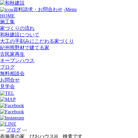
Menu
資料請求・お問合わせ
‹
HOME
施工集
家づくりの流れ
和秋建設について
大工の手刻みにこだわる家づくり
紀州熊野材で建てる家
古民家再生
オープンハウス
ブログ
無料相談会
お問合せ
見学会
—
—
ブログ
布施屋の家 びおハウスH 検査です