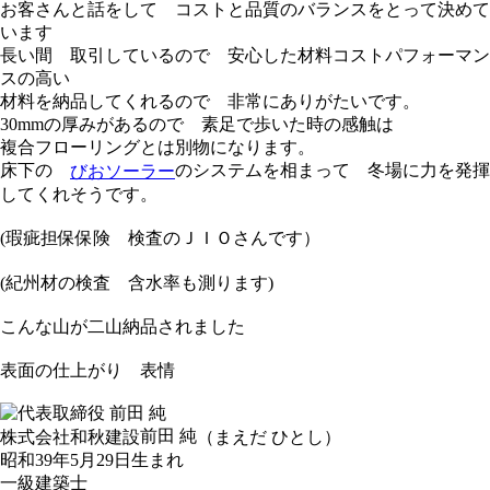
お客さんと話をして コストと品質のバランスをとって決めて
います
長い間 取引しているので 安心した材料コストパフォーマン
スの高い
材料を納品してくれるので 非常にありがたいです。
30mmの厚みがあるので 素足で歩いた時の感触は
複合フローリングとは別物になります。
床下の
のシステムを相まって 冬場に力を発揮
びおソーラー
してくれそうです。
(瑕疵担保保険 検査のＪＩＯさんです）
(紀州材の検査 含水率も測ります)
こんな山が二山納品されました
表面の仕上がり 表情
前田 純
株式会社和秋建設
（まえだ ひとし）
昭和39年5月29日生まれ
一級建築士