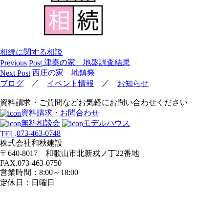
相続に関する相談
投
津秦の家 地盤調査結果
Previous Post
稿
西庄の家 地鎮祭
Next Post
ナ
／
／
ブログ
イベント情報
お知らせ
ビ
資料請求・ご質問などお気軽にお問い合わせください
ゲ
資料請求・お問合わせ
ー
無料相談会
モデルハウス
シ
073-463-0748
TEL.
ョ
株式会社和秋建設
ン
〒640-8017 和歌山市北新戎ノ丁22番地
FAX.073-463-0750
営業時間：8:00～18:00
定休日：日曜日