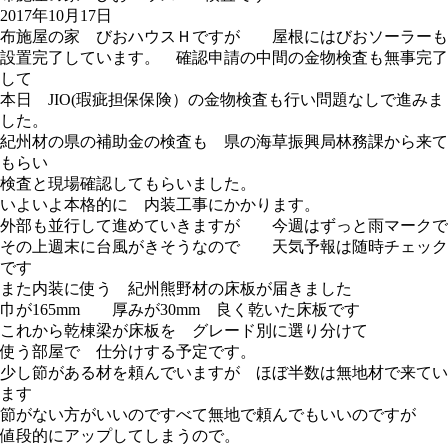
2017年10月17日
布施屋の家 びおハウスＨですが 屋根にはびおソーラーも
設置完了しています。 確認申請の中間の金物検査も無事完了
して
本日 JIO(瑕疵担保保険）の金物検査も行い問題なしで進みま
した。
紀州材の県の補助金の検査も 県の海草振興局林務課から来て
もらい
検査と現場確認してもらいました。
いよいよ本格的に 内装工事にかかります。
外部も並行して進めていきますが 今週はずっと雨マークで
その上週末に台風がきそうなので 天気予報は随時チェック
です
また内装に使う 紀州熊野材の床板が届きました
巾が165mm 厚みが30mm 良く乾いた床板です
これから乾棟梁が床板を グレード別に選り分けて
使う部屋で 仕分けする予定です。
少し節がある材を頼んでいますが ほぼ半数は無地材で来てい
ます
節がない方がいいのですべて無地で頼んでもいいのですが
値段的にアップしてしまうので。