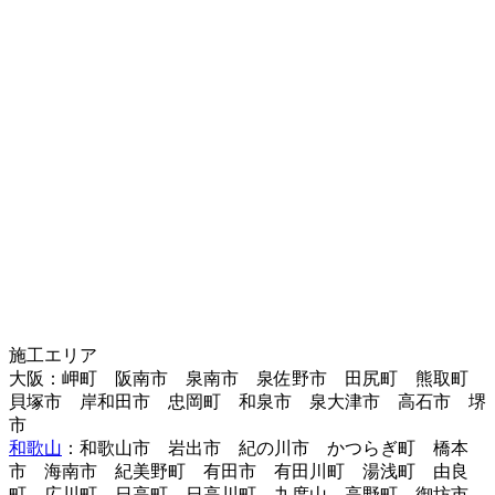
施工エリア
大阪：岬町 阪南市 泉南市 泉佐野市 田尻町 熊取町
貝塚市 岸和田市 忠岡町 和泉市 泉大津市 高石市 堺
市
和歌山
：和歌山市 岩出市 紀の川市 かつらぎ町 橋本
市 海南市 紀美野町 有田市 有田川町 湯浅町 由良
町 広川町 日高町 日高川町 九度山 高野町 御坊市