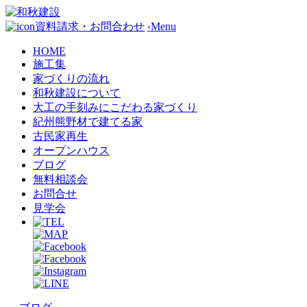
資料請求・お問合わせ
‹
Menu
HOME
施工集
家づくりの流れ
和秋建設について
大工の手刻みにこだわる家づくり
紀州熊野材で建てる家
古民家再生
オープンハウス
ブログ
無料相談会
お問合せ
見学会