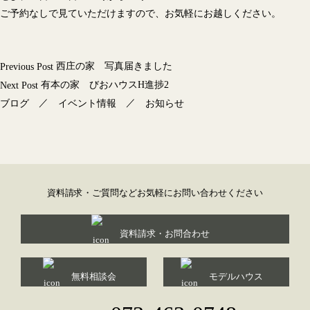
ご予約なしで見ていただけますので、お気軽にお越しください。
投
西庄の家 写真届きました
Previous Post
稿
有本の家 びおハウスH進捗2
Next Post
ナ
／
／
ブログ
イベント情報
お知らせ
ビ
ゲ
ー
シ
ョ
資料請求・ご質問などお気軽にお問い合わせください
ン
資料請求・お問合わせ
無料相談会
モデルハウス