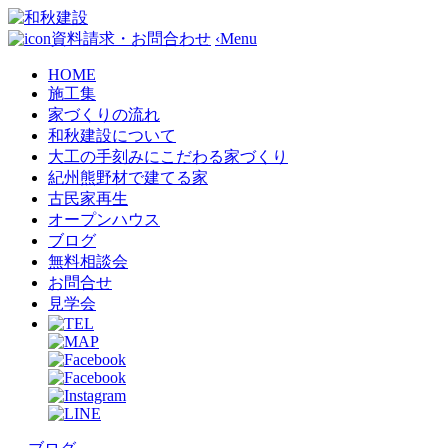
資料請求・お問合わせ
‹
Menu
HOME
施工集
家づくりの流れ
和秋建設について
大工の手刻みにこだわる家づくり
紀州熊野材で建てる家
古民家再生
オープンハウス
ブログ
無料相談会
お問合せ
見学会