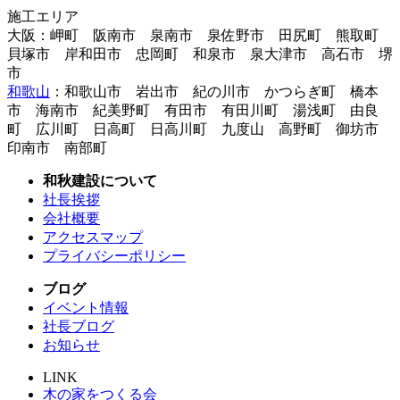
施工エリア
大阪：岬町 阪南市 泉南市 泉佐野市 田尻町 熊取町
貝塚市 岸和田市 忠岡町 和泉市 泉大津市 高石市 堺
市
和歌山
：和歌山市 岩出市 紀の川市 かつらぎ町 橋本
市 海南市 紀美野町 有田市 有田川町 湯浅町 由良
町 広川町 日高町 日高川町 九度山 高野町 御坊市
印南市 南部町
和秋建設について
社長挨拶
会社概要
アクセスマップ
プライバシーポリシー
ブログ
イベント情報
社長ブログ
お知らせ
LINK
木の家をつくる会