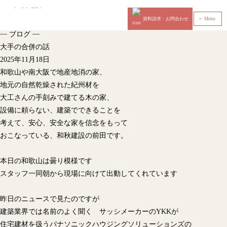
資料請求・お問合わせ
Menu
‹
—
—
ブログ
大手の合併の話
2025年11月18日
和歌山や南大阪で地産地消の家、
地元の自然乾燥された紀州材を
大工さんの手刻みで建てる木の家、
設備に頼らない、建築でできることを
考えて、安心、安全な家を信念をもって
おこなっている、和秋建設の前田です。
本日の和歌山は曇り模様です
スタッフ一同朝から現場に向けて出動してくれています
昨日のニュースで見たのですが
建築業界では名前のよく聞く サッシメーカーのYKKが
住宅建材を扱うパナソニックハウジングソリューションズの