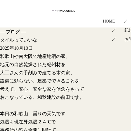
HOME
紀
—
—
ブログ
お
タイルっていいな
2025年10月10日
和歌山や南大阪で地産地消の家、
地元の自然乾燥された紀州材を
大工さんの手刻みで建てる木の家、
設備に頼らない、建築でできることを
考えて、安心、安全な家を信念をもって
おこなっている、和秋建設の前田です。
本日の和歌山 曇りの天気です
気温も現在外気温２４℃で
事務所の窓を全開に開けて