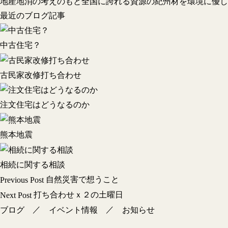
地産地消の考えのもと全国に誇れる資源の紀州材を環境に優し
最近のブログ記事
中古住宅？
古民家改修打ち合わせ
注文住宅はどうなるのか
熊本地震
相続に関する相談
投
自然災害で想うこと
Previous Post
稿
打ち合わせｘ２の土曜日
Next Post
ナ
／
／
ブログ
イベント情報
お知らせ
ビ