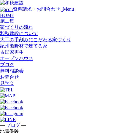
Menu
資料請求・お問合わせ
‹
HOME
施工集
家づくりの流れ
和秋建設について
大工の手刻みにこだわる家づくり
紀州熊野材で建てる家
古民家再生
オープンハウス
ブログ
無料相談会
お問合せ
見学会
—
—
ブログ
地震保険