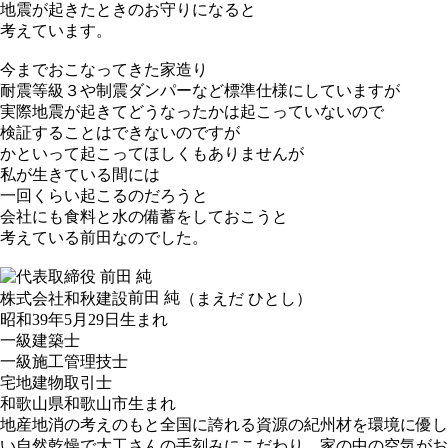
地震が起きたときのお守りになると
考えています。
今までおこなってきた家造り
耐震等級３や制震ダンパーなど標準仕様にしていますが
実際地震が起きてどうなったかは起こっていないので
検証することはできないのですが
かといって起こってほしくもありませんが
私が生きている間には
一回くらい起こるのだろうと
会社にも食料と水の備蓄をしておこうと
考えている前田なのでした。
前田 純
株式会社和秋建設
（まえだ ひとし）
昭和39年5月29日生まれ
一級建築士
一級施工管理技士
宅地建物取引士
和歌山県和歌山市生まれ
地産地消の考えのもと全国に誇れる資源の紀州材を環境に優し
い自然乾燥で大工さんの手刻みにこだわり、家の中の空気がお