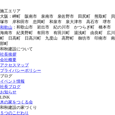
施工エリア
大阪：岬町 阪南市 泉南市 泉佐野市 田尻町 熊取町 貝
塚市 岸和田市 忠岡町 和泉市 泉大津市 高石市 堺市
：和歌山市 岩出市 紀の川市 かつらぎ町 橋本市
和歌山
海南市 紀美野町 有田市 有田川町 湯浅町 由良町 広川
町 日高町 日高川町 九度山 高野町 御坊市 印南市 南
部町
和秋建設について
社長挨拶
会社概要
アクセスマップ
プライバシーポリシー
ブログ
イベント情報
社長ブログ
お知らせ
LINK
木の家をつくる会
和秋建設の家づくり
５つのこだわり