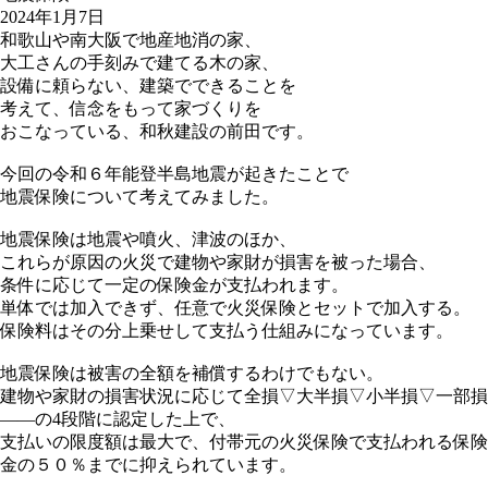
2024年1月7日
和歌山や南大阪で地産地消の家、
大工さんの手刻みで建てる木の家、
設備に頼らない、建築でできることを
考えて、信念をもって家づくりを
おこなっている、和秋建設の前田です。
今回の令和６年能登半島地震が起きたことで
地震保険について考えてみました。
地震保険は地震や噴火、津波のほか、
これらが原因の火災で建物や家財が損害を被った場合、
条件に応じて一定の保険金が支払われます。
単体では加入できず、任意で火災保険とセットで加入する。
保険料はその分上乗せして支払う仕組みになっています。
地震保険は被害の全額を補償するわけでもない。
建物や家財の損害状況に応じて全損▽大半損▽小半損▽一部損
――の4段階に認定した上で、
支払いの限度額は最大で、付帯元の火災保険で支払われる保険
金の５０％までに抑えられています。