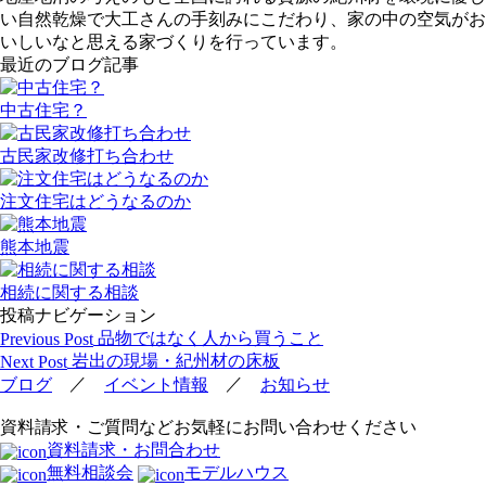
い自然乾燥で大工さんの手刻みにこだわり、家の中の空気がお
いしいなと思える家づくりを行っています。
最近のブログ記事
中古住宅？
古民家改修打ち合わせ
注文住宅はどうなるのか
熊本地震
相続に関する相談
投稿ナビゲーション
品物ではなく人から買うこと
Previous Post
岩出の現場・紀州材の床板
Next Post
／
／
ブログ
イベント情報
お知らせ
資料請求・ご質問などお気軽にお問い合わせください
資料請求・お問合わせ
無料相談会
モデルハウス