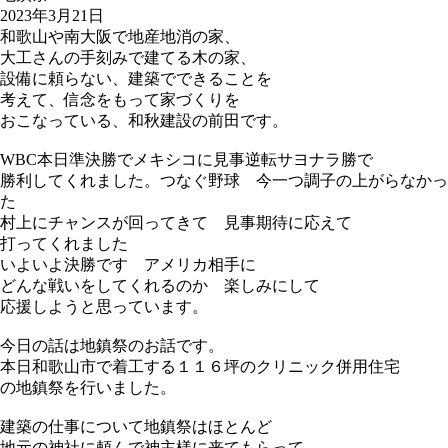
2023年3月21日
和歌山や南大阪で地産地消の家、
大工さんの手刻みで建てる木の家、
設備に頼らない、建築でできることを
考えて、信念をもって家づくりを
おこなっている、和秋建設の前田です。
WBC本日準決勝でメキシコに見事逆転サヨナラ勝で
勝利してくれました。つなぐ野球 今一つ調子の上がらなかっ
た
村上にチャンスが回ってきて 見事期待に応えて
打ってくれました
いよいよ決勝です アメリカ相手に
どんな戦いをしてくれるのか 楽しみにして
応援しようと思っています。
今日の話は地鎮祭のお話です。
本日和歌山市で着工する１１６坪のクリニック併用住宅
の地鎮祭を行いました。
建築の仕事について地鎮祭はほとんど
地元の神社に頼んで神主様に来てもらって