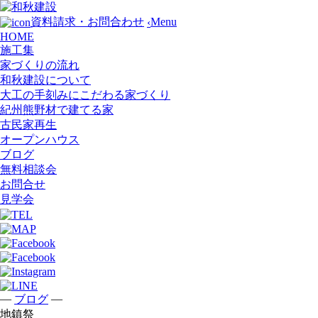
Menu
資料請求・お問合わせ
‹
HOME
施工集
家づくりの流れ
和秋建設について
大工の手刻みにこだわる家づくり
紀州熊野材で建てる家
古民家再生
オープンハウス
ブログ
無料相談会
お問合せ
見学会
—
—
ブログ
地鎮祭