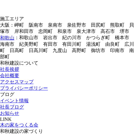
施工エリア
大阪：岬町 阪南市 泉南市 泉佐野市 田尻町 熊取町 貝
塚市 岸和田市 忠岡町 和泉市 泉大津市 高石市 堺市
：和歌山市 岩出市 紀の川市 かつらぎ町 橋本市
和歌山
海南市 紀美野町 有田市 有田川町 湯浅町 由良町 広川
町 日高町 日高川町 九度山 高野町 御坊市 印南市 南
部町
和秋建設について
社長挨拶
会社概要
アクセスマップ
プライバシーポリシー
ブログ
イベント情報
社長ブログ
お知らせ
LINK
木の家をつくる会
和秋建設の家づくり