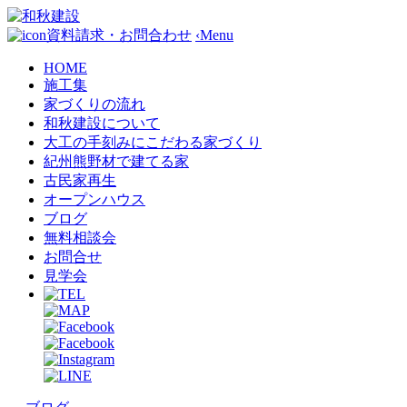
資料請求・お問合わせ
‹
Menu
HOME
施工集
家づくりの流れ
和秋建設について
大工の手刻みにこだわる家づくり
紀州熊野材で建てる家
古民家再生
オープンハウス
ブログ
無料相談会
お問合せ
見学会