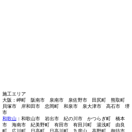
施工エリア
大阪：岬町 阪南市 泉南市 泉佐野市 田尻町 熊取町
貝塚市 岸和田市 忠岡町 和泉市 泉大津市 高石市 堺
市
和歌山
：和歌山市 岩出市 紀の川市 かつらぎ町 橋本
市 海南市 紀美野町 有田市 有田川町 湯浅町 由良
町 広川町 日高町 日高川町 九度山 高野町 御坊市