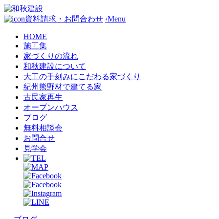
資料請求・お問合わせ
‹
Menu
HOME
施工集
家づくりの流れ
和秋建設について
大工の手刻みにこだわる家づくり
紀州熊野材で建てる家
古民家再生
オープンハウス
ブログ
無料相談会
お問合せ
見学会