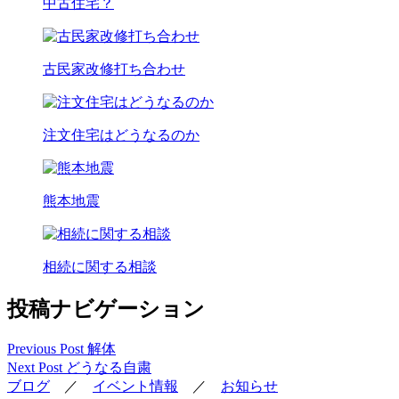
中古住宅？
古民家改修打ち合わせ
注文住宅はどうなるのか
熊本地震
相続に関する相談
投稿ナビゲーション
Previous Post
解体
Next Post
どうなる自粛
ブログ
／
イベント情報
／
お知らせ