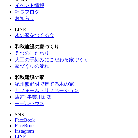
イベント情報
社長ブログ
お知らせ
LINK
木の家をつくる会
和秋建設の家づくり
５つのこだわり
大工の手刻みにこだわる家づくり
家づくりの流れ
和秋建設の家
紀州熊野材で建てる木の家
リフォーム・リノベーション
店舗･事業用新築
モデルハウス
SNS
FaceBook
FaceBook
Instagram
LINE