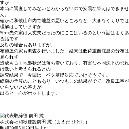
すが
本当に調査してみないとわからないので安易な答えはできませ
ん。
確かに和歌山市内で地盤の悪いところなど 大きなくくりでは
理解はしていますが
50ｍ先の家は大丈夫だったのにここはいるのという話はよくあ
る話です
反対の場合もありますが。
布施屋の家も調査を行いました 結果は低荷重自沈層の分布は
見られず
造成も古く地盤状況は落ち着いており、有害な不同沈下の恐れ
は低いと考えられるとの
調査結果で 今回は ベタ基礎対応でいけそうです。
総額の予算のこともあり いつもこの結果がでて 改良工事が
いらないとの答えが
出ると 心がホットします。
前田 純
株式会社和秋建設
（まえだ ひとし）
昭和39年5月29日生まれ