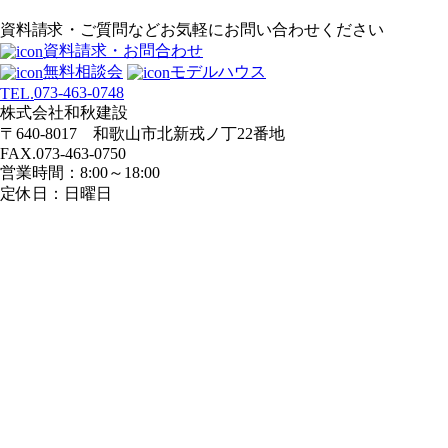
ビ
資料請求・ご質問などお気軽にお問い合わせください
ゲ
資料請求・お問合わせ
ー
無料相談会
モデルハウス
シ
073-463-0748
TEL.
ョ
株式会社和秋建設
ン
〒640-8017 和歌山市北新戎ノ丁22番地
FAX.073-463-0750
営業時間：8:00～18:00
定休日：日曜日