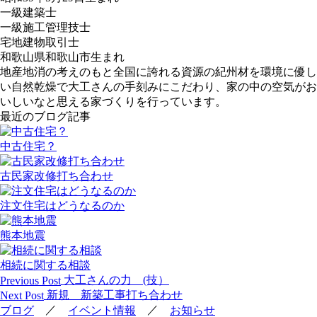
一級建築士
一級施工管理技士
宅地建物取引士
和歌山県和歌山市生まれ
地産地消の考えのもと全国に誇れる資源の紀州材を環境に優し
い自然乾燥で大工さんの手刻みにこだわり、家の中の空気がお
いしいなと思える家づくりを行っています。
最近のブログ記事
中古住宅？
古民家改修打ち合わせ
注文住宅はどうなるのか
熊本地震
相続に関する相談
投
大工さんの力 (技）
Previous Post
稿
新規 新築工事打ち合わせ
Next Post
ナ
／
／
ブログ
イベント情報
お知らせ