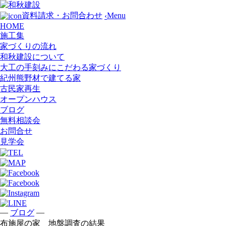
Menu
資料請求・お問合わせ
‹
HOME
施工集
家づくりの流れ
和秋建設について
大工の手刻みにこだわる家づくり
紀州熊野材で建てる家
古民家再生
オープンハウス
ブログ
無料相談会
お問合せ
見学会
—
—
ブログ
布施屋の家 地盤調査の結果