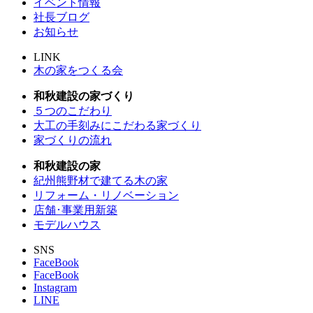
イベント情報
社長ブログ
お知らせ
LINK
木の家をつくる会
和秋建設の家づくり
５つのこだわり
大工の手刻みにこだわる家づくり
家づくりの流れ
和秋建設の家
紀州熊野材で建てる木の家
リフォーム・リノベーション
店舗･事業用新築
モデルハウス
SNS
FaceBook
FaceBook
Instagram
LINE