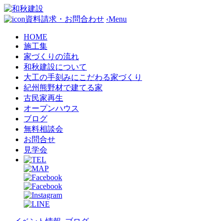
資料請求・お問合わせ
‹
Menu
HOME
施工集
家づくりの流れ
和秋建設について
大工の手刻みにこだわる家づくり
紀州熊野材で建てる家
古民家再生
オープンハウス
ブログ
無料相談会
お問合せ
見学会