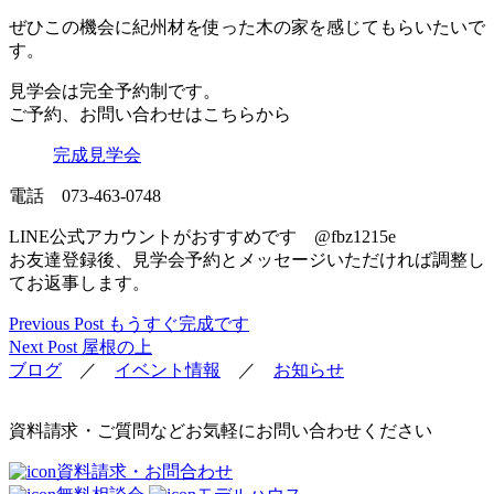
ぜひこの機会に紀州材を使った木の家を感じてもらいたいで
す。
見学会は完全予約制です。
ご予約、お問い合わせはこちらから
完成見学会
電話 073-463-0748
LINE公式アカウントがおすすめです @fbz1215e
お友達登録後、見学会予約とメッセージいただければ調整し
てお返事します。
Previous Post
もうすぐ完成です
投
Next Post
屋根の上
稿
ブログ
／
イベント情報
／
お知らせ
ナ
ビ
資料請求・ご質問などお気軽にお問い合わせください
ゲ
資料請求・お問合わせ