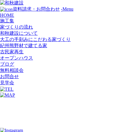
Menu
資料請求・お問合わせ
‹
HOME
施工集
家づくりの流れ
和秋建設について
大工の手刻みにこだわる家づくり
紀州熊野材で建てる家
古民家再生
オープンハウス
ブログ
無料相談会
お問合せ
見学会