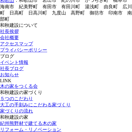
：和歌山市 岩出市 紀の川市 かつらぎ町 橋本市
和歌山
海南市 紀美野町 有田市 有田川町 湯浅町 由良町 広川
町 日高町 日高川町 九度山 高野町 御坊市 印南市 南
部町
和秋建設について
社長挨拶
会社概要
アクセスマップ
プライバシーポリシー
ブログ
イベント情報
社長ブログ
お知らせ
LINK
木の家をつくる会
和秋建設の家づくり
５つのこだわり
大工の手刻みにこだわる家づくり
家づくりの流れ
和秋建設の家
紀州熊野材で建てる木の家
リフォーム・リノベーション