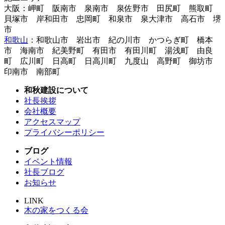
大阪：岬町 阪南市 泉南市 泉佐野市 田尻町 熊取町
貝塚市 岸和田市 忠岡町 和泉市 泉大津市 高石市 堺
市
和歌山
：和歌山市 岩出市 紀の川市 かつらぎ町 橋本
市 海南市 紀美野町 有田市 有田川町 湯浅町 由良
町 広川町 日高町 日高川町 九度山 高野町 御坊市
印南市 南部町
和秋建設について
社長挨拶
会社概要
アクセスマップ
プライバシーポリシー
ブログ
イベント情報
社長ブログ
お知らせ
LINK
木の家をつくる会