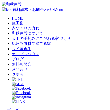
資料請求・お問合わせ
‹
Menu
HOME
施工集
家づくりの流れ
和秋建設について
大工の手刻みにこだわる家づくり
紀州熊野材で建てる家
古民家再生
オープンハウス
ブログ
無料相談会
お問合せ
見学会