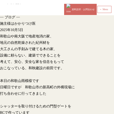
資料請求・お問合わせ
Menu
‹
—
—
ブログ
施主様はかかりつけ医
2025年10月5日
和歌山や南大阪で地産地消の家、
地元の自然乾燥された紀州材を
大工さんの手刻みで建てる木の家、
設備に頼らない、建築でできることを
考えて、安心、安全な家を信念をもって
おこなっている、和秋建設の前田です。
本日の和歌山雨模様です
日曜日ですが 和歌山市の新高町の外構現場に
打ち合わせに行ってきました
シャッターを取り付けるための門型ゲートを
RCで作っています