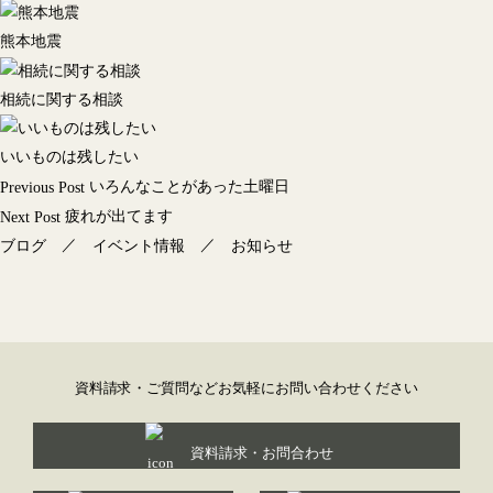
熊本地震
相続に関する相談
いいものは残したい
投
いろんなことがあった土曜日
Previous Post
稿
疲れが出てます
Next Post
ナ
／
／
ブログ
イベント情報
お知らせ
ビ
ゲ
ー
シ
ョ
資料請求・ご質問などお気軽にお問い合わせください
ン
資料請求・お問合わせ