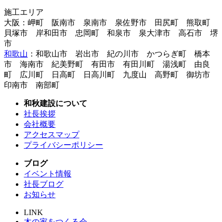
施工エリア
大阪：岬町 阪南市 泉南市 泉佐野市 田尻町 熊取町
貝塚市 岸和田市 忠岡町 和泉市 泉大津市 高石市 堺
市
和歌山
：和歌山市 岩出市 紀の川市 かつらぎ町 橋本
市 海南市 紀美野町 有田市 有田川町 湯浅町 由良
町 広川町 日高町 日高川町 九度山 高野町 御坊市
印南市 南部町
和秋建設について
社長挨拶
会社概要
アクセスマップ
プライバシーポリシー
ブログ
イベント情報
社長ブログ
お知らせ
LINK
木の家をつくる会