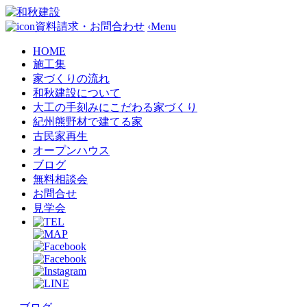
資料請求・お問合わせ
‹
Menu
HOME
施工集
家づくりの流れ
和秋建設について
大工の手刻みにこだわる家づくり
紀州熊野材で建てる家
古民家再生
オープンハウス
ブログ
無料相談会
お問合せ
見学会