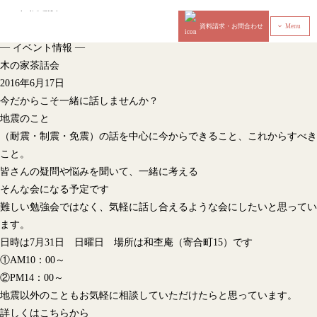
資料請求・お問合わせ
Menu
‹
—
—
イベント情報
木の家茶話会
2016年6月17日
今だからこそ一緒に話しませんか？
地震のこと
（耐震・制震・免震）の話を中心に今からできること、これからすべき
こと。
皆さんの疑問や悩みを聞いて、一緒に考える
そんな会になる予定です
難しい勉強会ではなく、気軽に話し合えるような会にしたいと思ってい
ます。
日時は7月31日 日曜日 場所は和杢庵（寄合町15）です
①AM10：00～
②PM14：00～
地震以外のこともお気軽に相談していただけたらと思っています。
詳しくはこちらから