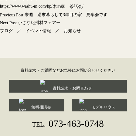
https://www.washu-m.com/hp/
/
木の家 茶話会
投
来週 週末暮らして3年目の家 見学会です
Previous Post
稿
小さな紀州材フェアー
Next Post
ナ
／
／
ブログ
イベント情報
お知らせ
ビ
ゲ
ー
シ
ョ
資料請求・ご質問などお気軽にお問い合わせください
ン
資料請求・お問合わせ
無料相談会
モデルハウス
073-463-0748
TEL.