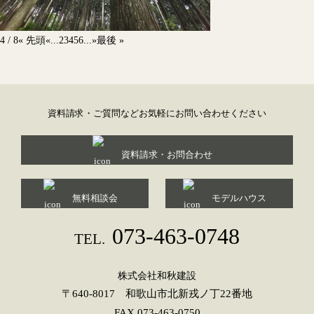
4 / 8
« 先頭
«
...
2
3
4
5
6
...
»
最後 »
資料請求・ご質問などお気軽にお問い合わせください
資料請求・お問合わせ
無料相談会
モデルハウス
073-463-0748
TEL.
株式会社和秋建設
〒640-8017 和歌山市北新戎ノ丁22番地
FAX.073-463-0750