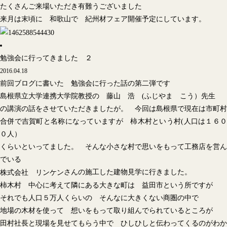
たくさんご来場いただき有難うございました
来月は末頃に 和歌山で 紀州材フェア開催予定にしています。
勉強会に行ってきました ２
2016.04.18
前回ブログに書いた 勉強会に行った話の第二弾です
島根県立大学連携大学院教授の 藤山 浩 (ふじやま こう）先生
の講演の話をさせていただきましたが。 今回は島根県で現在は市町村
合併で吉賀町と名称になっていますが 柿木村という村(人口は１６０
０人）
くらいといってました。 そんな小さな村で思いをもって工務店を営ん
でいる
さんの施工した建物見学に行きました。
株式会社 リンケン
柿木村 中心に考えて隣にある大きな町は 益田市という所ですが
それでも人口５万人くらいの そんなに大きくない商圏の中で
地場の木材を使って 想いをもって取り組んでられているところが
田村社長と現場を見せてもらう中で ひしひしと伝わってくるのがわか