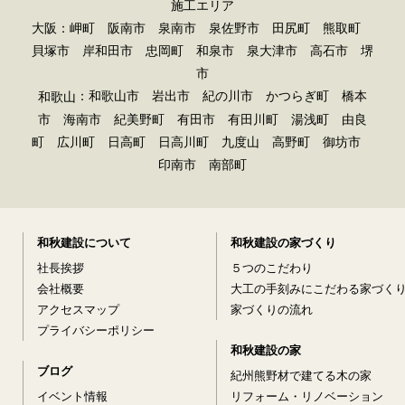
施工エリア
大阪：岬町 阪南市 泉南市 泉佐野市 田尻町 熊取町
貝塚市 岸和田市 忠岡町 和泉市 泉大津市 高石市 堺
市
：和歌山市 岩出市 紀の川市 かつらぎ町 橋本
和歌山
市 海南市 紀美野町 有田市 有田川町 湯浅町 由良
町 広川町 日高町 日高川町 九度山 高野町 御坊市
印南市 南部町
和秋建設について
和秋建設の家づくり
社長挨拶
５つのこだわり
会社概要
大工の手刻みにこだわる家づく
アクセスマップ
家づくりの流れ
プライバシーポリシー
和秋建設の家
ブログ
紀州熊野材で建てる木の家
イベント情報
リフォーム・リノベーション