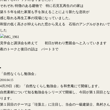
それぞれ 特徴のある建物で 特に石見瓦再生のの家は
築５５年を経た家屋も手を加えることにより新たな息吹が
感じ取れる再生工事の現場になっていました。
和室の低く高さが抑えられた窓から見える 石垣のアングルがきれいで
した
見学会と講演会を終えて 初日が終わり懇親会へと入っていきます
夜のトークと後日の話は パート３で
「自然なくらし勉強会」
2016.04.15
4月29日（祝）「自然なくらし勉強会」を和杢庵にて開催します。
自然素材について知る勉強会をシリーズで開催し、今回が第１回目とな
ります。
第１回目のテーマは「珪藻土」に注目し、当会の一級建築士、島村さん