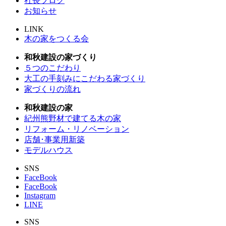
社長ブログ
お知らせ
LINK
木の家をつくる会
和秋建設の家づくり
５つのこだわり
大工の手刻みにこだわる家づくり
家づくりの流れ
和秋建設の家
紀州熊野材で建てる木の家
リフォーム・リノベーション
店舗･事業用新築
モデルハウス
SNS
FaceBook
FaceBook
Instagram
LINE
SNS