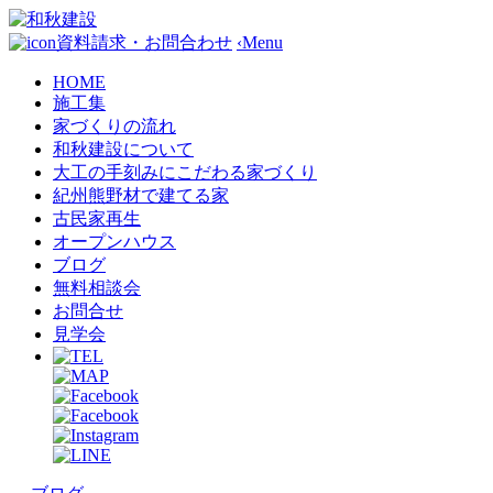
資料請求・お問合わせ
‹
Menu
HOME
施工集
家づくりの流れ
和秋建設について
大工の手刻みにこだわる家づくり
紀州熊野材で建てる家
古民家再生
オープンハウス
ブログ
無料相談会
お問合せ
見学会