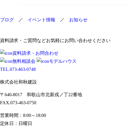
ナ
ビ
ブログ
／
イベント情報
／
お知らせ
ゲ
ー
シ
資料請求・ご質問などお気軽にお問い合わせください
ョ
資料請求・お問合わせ
ン
無料相談会
モデルハウス
TEL.
073-463-0748
株式会社和秋建設
〒640-8017 和歌山市北新戎ノ丁22番地
FAX.073-463-0750
営業時間：8:00～18:00
定休日：日曜日