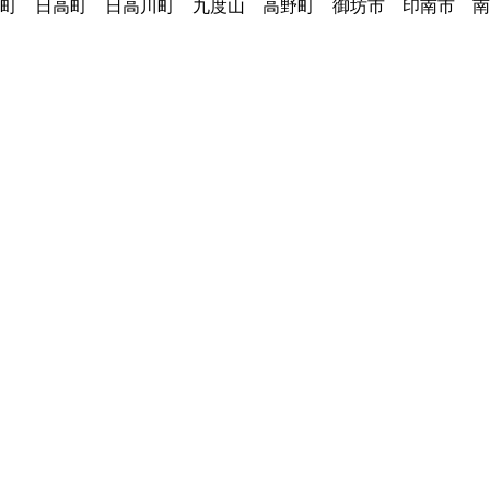
町 日高町 日高川町 九度山 高野町 御坊市 印南市 南