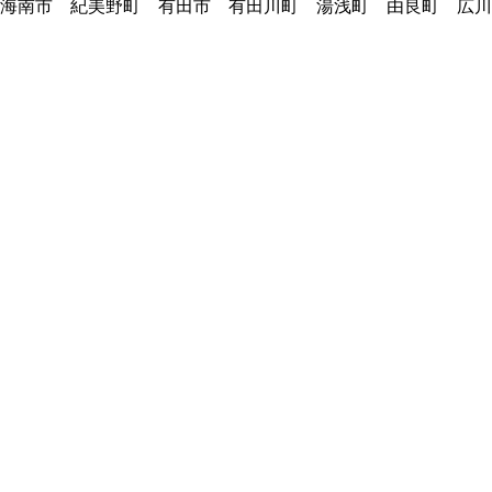
海南市 紀美野町 有田市 有田川町 湯浅町 由良町 広川