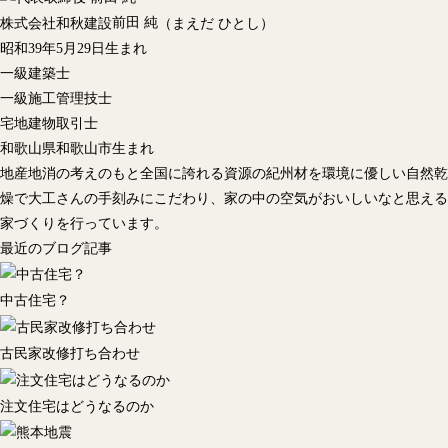
前田 純
株式会社和秋建設
（まえだ ひとし）
昭和39年5月29日生まれ
一級建築士
一級施工管理技士
宅地建物取引士
和歌山県和歌山市生まれ
地産地消の考えのもと全国に誇れる資源の紀州材を環境に優しい自然乾
燥で大工さんの手刻みにこだわり、家の中の空気がおいしいなと思える
家づくりを行っています。
最近のブログ記事
中古住宅？
古民家改修打ち合わせ
注文住宅はどうなるのか