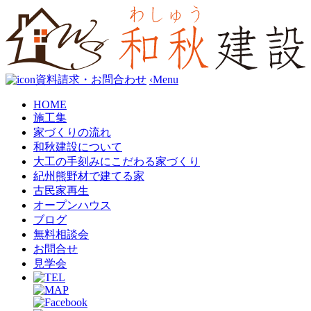
資料請求・お問合わせ
‹
Menu
HOME
施工集
家づくりの流れ
和秋建設について
大工の手刻みにこだわる家づくり
紀州熊野材で建てる家
古民家再生
オープンハウス
ブログ
無料相談会
お問合せ
見学会