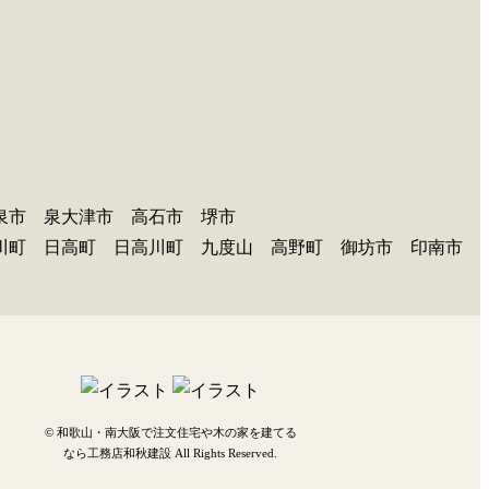
泉市 泉大津市 高石市 堺市
広川町 日高町 日高川町 九度山 高野町 御坊市 印南市
©
和歌山・南大阪で注文住宅や木の家を建てる
なら工務店和秋建設
All Rights Reserved.